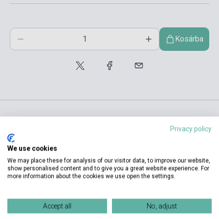
Kosárba
Privacy policy
Termékjellemzők
We use cookies
We may place these for analysis of our visitor data, to improve our website,
ISBN
9788498480160
show personalised content and to give you a great website experience. For
more information about the cookies we use open the settings.
Szerző
Equipo Club Prisma (VV.AA.)
Oldalszám
182
Accept all
No, adjust