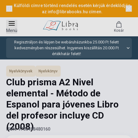
Külföldi címre történő rendelés esetén kérjük érdeklődjön
az
info@librabooks.hu
címen.
Menü
Kosár
Regisztráljon és lépjen be webáruházunkba 25.000 Ft felett
kedvezményben részesülhet. Ingyenes kiszállítás 20.000 Ft
értékhatár felett!
Nyelvkönyvek
Nyelvkönyv
Club prisma A2 Nivel
elemental - Método de
Espanol para jóvenes Libro
del profesor incluye CD
(2008)
ISBN: 9788498480160