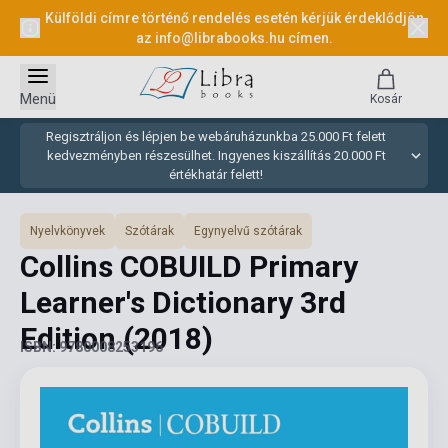
Külföldi címre történő rendelés esetén kérjük érdeklődjön
az
info@librabooks.hu
címen.
Menü
Kosár
Regisztráljon és lépjen be webáruházunkba 25.000 Ft felett
kedvezményben részesülhet. Ingyenes kiszállítás 20.000 Ft
értékhatár felett!
Nyelvkönyvek
Szótárak
Egynyelvű szótárak
Collins COBUILD Primary
Learner's Dictionary 3rd
Edition
(2018)
ISBN: 9780008253196