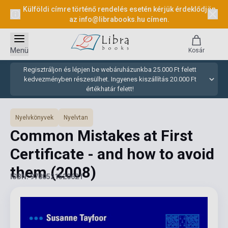
Külföldi címre történő rendelés esetén kérjük érdeklődjön
az
info@librabooks.hu
címen.
Menü
Kosár
Regisztráljon és lépjen be webáruházunkba 25.000 Ft felett
kedvezményben részesülhet. Ingyenes kiszállítás 20.000 Ft
értékhatár felett!
Nyelvkönyvek
Nyelvtan
Common Mistakes at First
Certificate - and how to avoid
them
(2008)
ISBN: 9780521520621