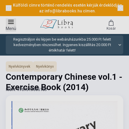
Külföldi címre történő rendelés esetén kérjük érdeklődjön
az
info@librabooks.hu
címen.
Menü
Kosár
Regisztráljon és lépjen be webáruházunkba 25.000 Ft felett
kedvezményben részesülhet. Ingyenes kiszállítás 20.000 Ft
értékhatár felett!
Nyelvkönyvek
Nyelvkönyv
Contemporary Chinese vol.1 -
Exercise Book
(2014)
ISBN: 9787513806183