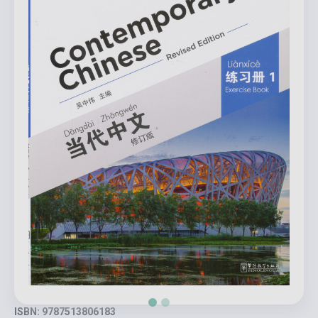
ISBN: 9787513806183