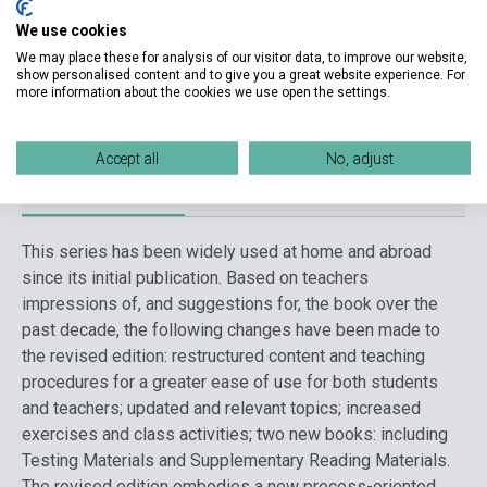
Kiadási év
2014
We use cookies
We may place these for analysis of our visitor data, to improve our website,
Formátum
Könyv
show personalised content and to give you a great website experience. For
more information about the cookies we use open the settings.
Nyelv
Kínai
Accept all
No, adjust
Részletes leírás
Kapcsolódó linkek
Vélemények
This series has been widely used at home and abroad
since its initial publication. Based on teachers
impressions of, and suggestions for, the book over the
past decade, the following changes have been made to
the revised edition: restructured content and teaching
procedures for a greater ease of use for both students
and teachers; updated and relevant topics; increased
exercises and class activities; two new books: including
Testing Materials and Supplementary Reading Materials.
The revised edition embodies a new process-oriented,