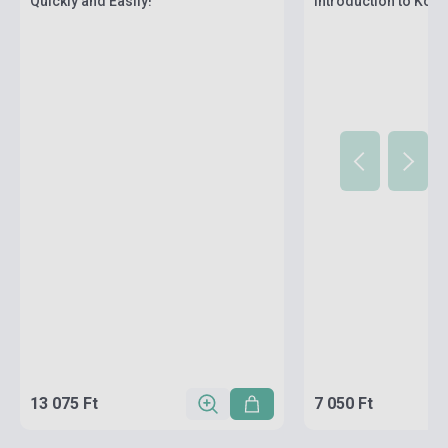
Quickly and Easily!
Introduction to Kore
108 Gridded Sheets 
Practice
13 075 Ft
7 050 Ft