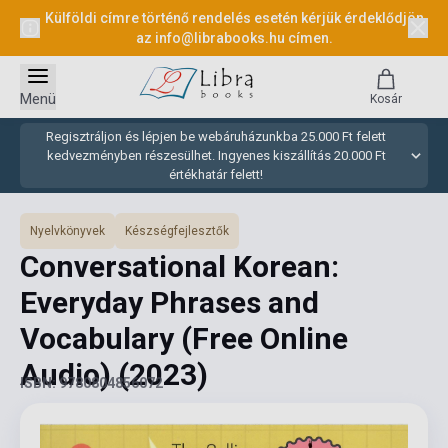
Külföldi címre történő rendelés esetén kérjük érdeklődjön
az
info@librabooks.hu
címen.
Menü
Kosár
Regisztráljon és lépjen be webáruházunkba 25.000 Ft felett
kedvezményben részesülhet. Ingyenes kiszállítás 20.000 Ft
értékhatár felett!
Nyelvkönyvek
Készségfejlesztők
Conversational Korean:
Everyday Phrases and
Vocabulary (Free Online
Audio)
(2023)
ISBN: 9780804856072