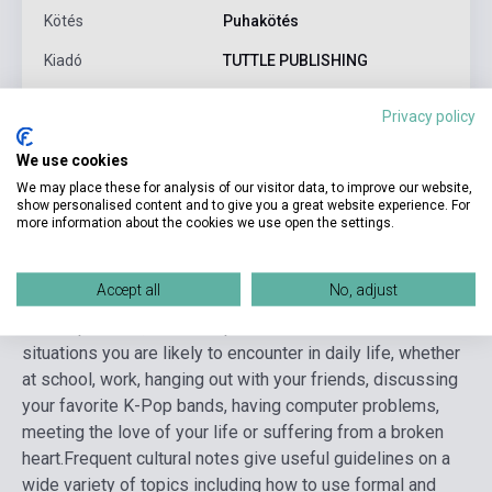
Kötés
Puhakötés
Kiadó
TUTTLE PUBLISHING
Kiadási év
2023
Privacy policy
Formátum
Könyv + Online Hanganyag
We use cookies
Nyelv
Koreai
We may place these for analysis of our visitor data, to improve our website,
show personalised content and to give you a great website experience. For
more information about the cookies we use open the settings.
Részletes leírás
Kapcsolódó linkek
Vélemények
Accept all
No, adjust
This super-cute, full-color phrasebook covers all the
situations you are likely to encounter in daily life, whether
at school, work, hanging out with your friends, discussing
your favorite K-Pop bands, having computer problems,
meeting the love of your life or suffering from a broken
heart.
Frequent cultural notes give useful guidelines on a
wide variety of topics including how to use formal and