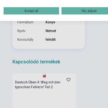
Kiadó
HUEBER VERLAG
Accept all
No, adjust
Kiadási év
2001
Formátum
Könyv
Nyelv
Német
Korosztály
felnőtt
Kapcsolódó termékek
Készlet: 1-10 darab
Deutsch Üben 4: Weg mit den
typischen Fehlern! Teil 2