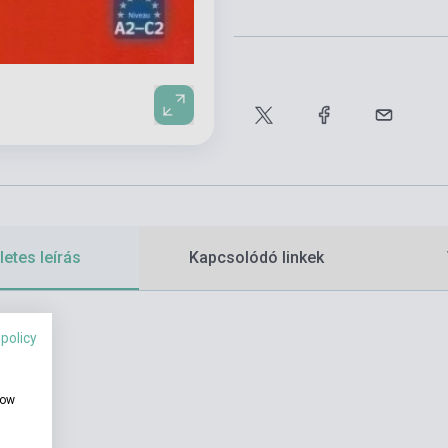
etes leírás
Kapcsolódó linkek
 policy
how