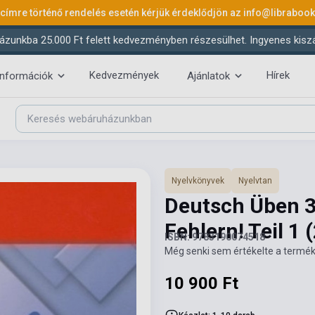
 címre történő rendelés esetén kérjük érdeklődjön az
info@libraboo
ázunkba 25.000 Ft felett kedvezményben részesülhet. Ingyenes kiszáll
Kedvezmények
Hírek
információk
Ajánlatok
Nyelvkönyvek
Nyelvtan
Deutsch Üben 3
Fehlern! Teil 1
ISBN: 9783190074518
Még senki sem értékelte a termék
10 900 Ft