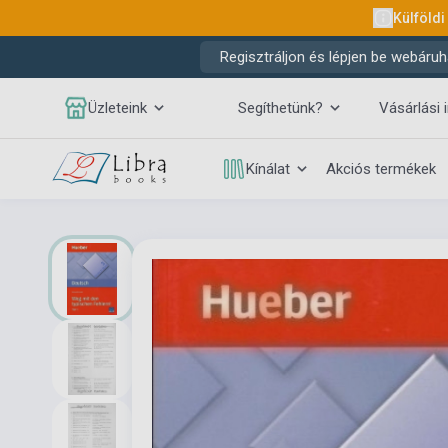
Külföldi
Regisztráljon és lépjen be webáruh
Üzleteink
Segíthetünk?
Vásárlási 
Kínálat
Akciós termékek