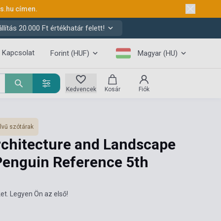
ks.hu
címen.
ítás 20.000 Ft értékhatár felett!
Kapcsolat
Forint (HUF)
Magyar (HU)
Kedvencek
Kosár
Fiók
lvű szótárak
rchitecture and Landscape
 Penguin Reference 5th
et. Legyen Ön az első!