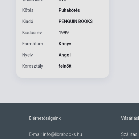
Kötés
Puhakötés
Kiadó
PENGUIN BOOKS
Kiadási év
1999
Formátum
Könyv
Nyelv
Angol
Korosztály
felnőtt
Elérhetőségeink
Vásárlási
E-mail:
info@librabooks.hu
Szállítás 