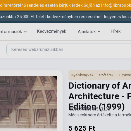
 címre történő rendelés esetén kérjük érdeklődjön az
info@libraboo
ázunkba 25.000 Ft felett kedvezményben részesülhet. Ingyenes kiszáll
Kedvezmények
Hírek
információk
Ajánlatok
Nyelvkönyvek
Szótárak
Egynye
Dictionary of A
Architecture -
Edition
(1999)
ISBN: 9780140513233
Még senki sem értékelte a termék
5 625 Ft