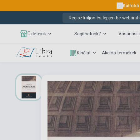
Külföldi
Regisztráljon és lépjen be webáruh
Üzleteink
Segíthetünk?
Vásárlási 
Kínálat
Akciós termékek