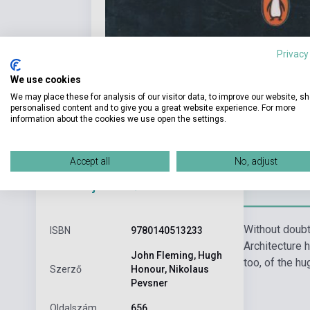
Privacy
We use cookies
We may place these for analysis of our visitor data, to improve our website, s
personalised content and to give you a great website experience. For more
information about the cookies we use open the settings.
Accept all
No, adjust
Részl
Termékjellemzők
Without doubt,
ISBN
9780140513233
Architecture 
John Fleming, Hugh
too, of the hu
Szerző
Honour, Nikolaus
Pevsner
Oldalszám
656