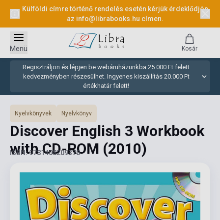
Külföldi címre történő rendelés esetén kérjük érdeklődjön
az
info@librabooks.hu
címen.
Menü
Kosár
Regisztráljon és lépjen be webáruházunkba 25.000 Ft felett
kedvezményben részesülhet. Ingyenes kiszállítás 20.000 Ft
értékhatár felett!
Nyelvkönyvek
Nyelvkönyv
Discover English 3 Workbook
with CD-ROM
(2010)
ISBN: 9781408209370