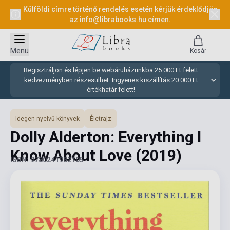
Külföldi címre történő rendelés esetén kérjük érdeklődjön
az
info@librabooks.hu
címen.
Menü
Kosár
Regisztráljon és lépjen be webáruházunkba 25.000 Ft felett
kedvezményben részesülhet. Ingyenes kiszállítás 20.000 Ft
értékhatár felett!
Idegen nyelvű könyvek
Életrajz
Dolly Alderton: Everything I
Know About Love
(2019)
ISBN: 9780241982105