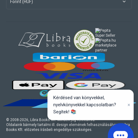
Forint (HUF)
marketplace
partner
Kérdésed van könyvekkel,
×
nyelvkönyvekkel kapcsolatban?
Segítek! 📚
© 2008-
2026
, Libra Books Kft. Minden jog fenntartva.
Oldalaink bármely tartalmi ill. design elemének felhasználásához a Libra
Books Kft. előzetes írásbeli engedélye szükséges.