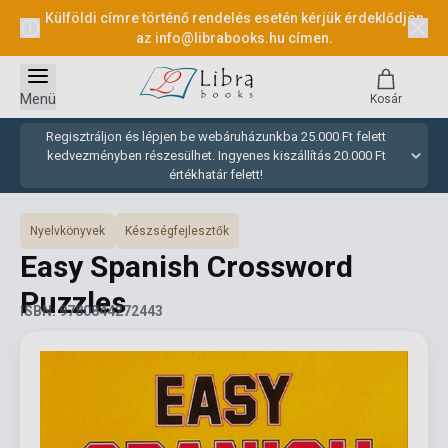
Külföldi címre történő rendelés esetén kérjük érdeklődjön
az
info@librabooks.hu
címen.
Menü
Kosár
Regisztráljon és lépjen be webáruházunkba 25.000 Ft felett
kedvezményben részesülhet. Ingyenes kiszállítás 20.000 Ft
értékhatár felett!
Nyelvkönyvek
Készségfejlesztők
Easy Spanish Crossword
Puzzles
ISBN: 9780844272443