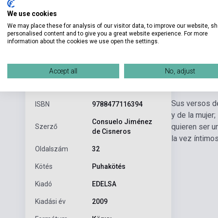
We use cookies
We may place these for analysis of our visitor data, to improve our website, s
personalised content and to give you a great website experience. For more
information about the cookies we use open the settings.
Accept all
No, adjust
Részl
Termékjellemzők
Sus versos de
ISBN
9788477116394
y de la mujer;
Consuelo Jiménez
quieren ser u
Szerző
de Cisneros
la vez íntimos
Oldalszám
32
Kötés
Puhakötés
Kiadó
EDELSA
Kiadási év
2009