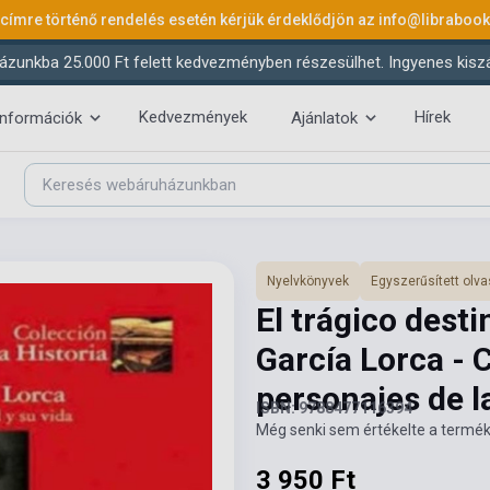
 címre történő rendelés esetén kérjük érdeklődjön az
info@libraboo
ázunkba 25.000 Ft felett kedvezményben részesülhet. Ingyenes kiszáll
Kedvezmények
Hírek
információk
Ajánlatok
Nyelvkönyvek
Egyszerűsített ol
El trágico dest
García Lorca - 
personajes de la
ISBN: 9788477116394
Még senki sem értékelte a termék
3 950 Ft