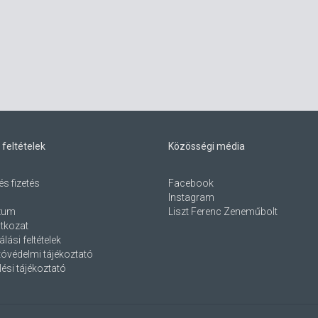
 feltételek
Közösségi média
és fizetés
Facebook
Instagram
zum
Liszt Ferenc Zeneműbolt
atkozat
lási feltételek
óvédelmi tájékoztató
ési tájékoztató