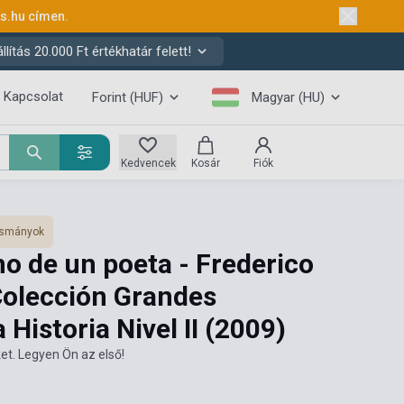
ks.hu
címen.
ítás 20.000 Ft értékhatár felett!
Kapcsolat
Forint (HUF)
Magyar (HU)
Kedvencek
Kosár
Fiók
vasmányok
ino de un poeta - Frederico
Colección Grandes
 Historia Nivel II
(2009)
et. Legyen Ön az első!