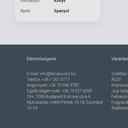
Formátum
Könyv
Nyelv
Spanyol
Elérhetőségeink
Vásárlási
E-mail:
info@librabooks.hu
Szállítás 
Telefon:
+36 1 267 5777
ÁSZF
Angol nyelv:
+36 70 596 3787
Impress
Egyéb idegen nyelv:
+36 70 627 6099
Jogi nyil
Cím:
1085 Budapest Kölcsey utca 4.
Felhaszná
Nyitvatartás: Hétfő-Péntek 10-18, Szombat:
Fogyaszt
10-14
Adatkezel