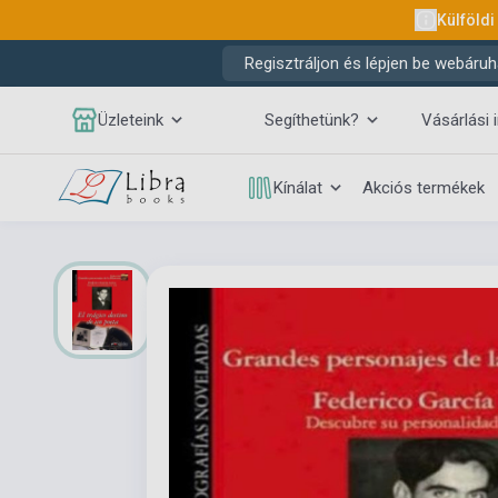
Külföldi
Regisztráljon és lépjen be webáruh
Üzleteink
Segíthetünk?
Vásárlási 
Kínálat
Akciós termékek