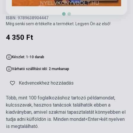
ISBN: 9789638904447
Még senki sem értékelte a terméket. Legyen Ön az első!
4 350 Ft
Készlet: 1-10 darab
Várható szállítási idő: 2 munkanap
Kedvencekhez hozzáadás
Több, mint 100 foglalkozáshoz tartozó példamondat,
kulcsszavak, hasznos tanácsok találhatók ebben a
kiadványban, amivel szakmai tapasztalatát könnyebben el
tudja adni külföldön is. Minden mondat<Enter>két nyelven
is megtalálható.