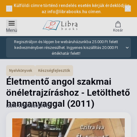
Külföldi címre történő rendelés esetén kérjük érdeklődjön
az
info@librabooks.hu
címen.
Menü
Kosár
Regisztráljon és lépjen be webáruházunkba 25.000 Ft felett
kedvezményben részesülhet. Ingyenes kiszállítás 20.000 Ft
értékhatár felett!
Nyelvkönyvek
Készségfejlesztők
Életmentő angol szakmai
önéletrajzíráshoz - Letölthető
hanganyaggal
(2011)
ISBN: 9789638904447