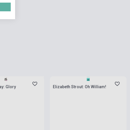
natnyilag nem kapható,
ési idő négy-hat hét
Készlet: 1-10 darab
ay: Glory
Elizabeth Strout: Oh William!