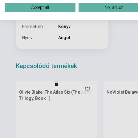
Kiadó
PENGUIN BOOKS
Accept all
No, adjust
Kiadási év
2016
Formátum
Könyv
Nyelv
Angol
Kapcsolódó termékek
Boltunkban pillanatnyilag nem kapható,
Boltunkban pilla
várható beszerzési idő négy-hat hét
várható beszerz
Olivie Blake: The Atlas Six (The Atlas
NoViolet Bulaw
Trilogy, Book 1)