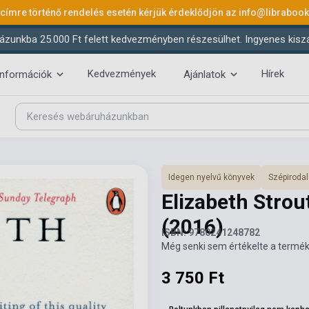
 címre történő rendelés esetén kérjük érdeklődjön az
info@libraboo
ázunkba 25.000 Ft felett kedvezményben részesülhet. Ingyenes kiszáll
Kedvezmények
Hírek
információk
Ajánlatok
Idegen nyelvű könyvek
Szépiroda
Elizabeth Strou
(2016)
ISBN: 9780241248782
Még senki sem értékelte a termék
3 750 Ft