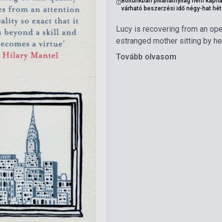
Boltunkban pillanatnyilag nem kapha
várható beszerzési idő négy-hat hét
Lucy is recovering from an ope
estranged mother sitting by he
Tovább olvasom