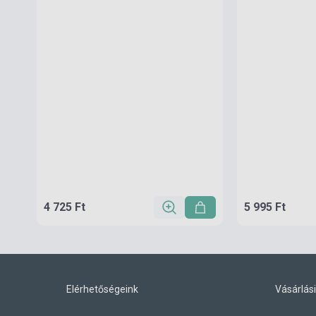
4 725 Ft
5 995 Ft
Elérhetőségeink
Vásárlási