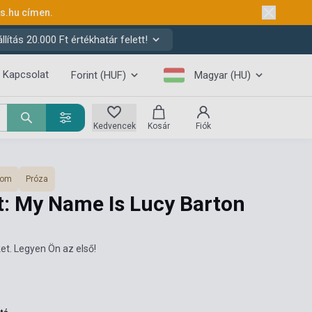
ks.hu
címen.
ítás 20.000 Ft értékhatár felett!
Kapcsolat
Forint (HUF)
Magyar (HU)
Kedvencek
Kosár
Fiók
lom
Próza
t: My Name Is Lucy Barton
et. Legyen Ön az első!