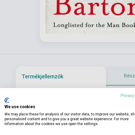
Részl
Termékjellemzők
As they talk L
Privacy
ISBN
9780241248782
and had child
We use cookies
Szerző
Elizabeth Strout
found.
We may place these for analysis of our visitor data, to improve our website, s
Oldalszám
208
personalised content and to give you a great website experience. For more
information about the cookies we use open the settings.
Kötés
Puhakötés