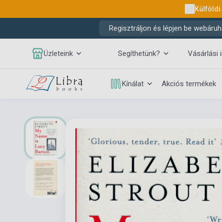
Külföldi
Regisztráljon és lépjen be webáruh
Üzleteink
Segíthetünk?
Vásárlási 
Kínálat
Akciós termékek