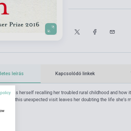
etes leírás
Kapcsolódó linkek
ucy finds herself recalling her troubled rural childhood and how it
 policy
ren. But this unexpected visit leaves her doubting the life she's
how