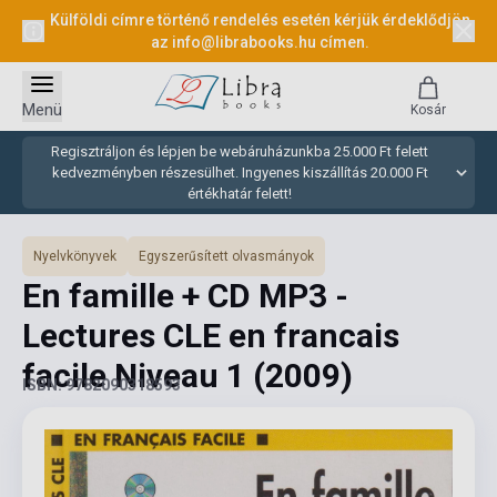
Külföldi címre történő rendelés esetén kérjük érdeklődjön
az
info@librabooks.hu
címen.
Menü
Kosár
Regisztráljon és lépjen be webáruházunkba 25.000 Ft felett
kedvezményben részesülhet. Ingyenes kiszállítás 20.000 Ft
értékhatár felett!
Nyelvkönyvek
Egyszerűsített olvasmányok
En famille + CD MP3 -
Lectures CLE en francais
facile Niveau 1
(2009)
ISBN: 9782090318593