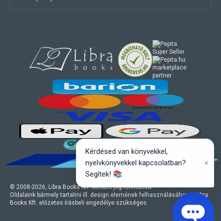
marketplace
partner
Kérdésed van könyvekkel,
×
nyelvkönyvekkel kapcsolatban?
Segítek! 📚
© 2008-
2026
, Libra Books Kft. Minden jog fenntartva.
Oldalaink bármely tartalmi ill. design elemének felhasználásához a Libra
Books Kft. előzetes írásbeli engedélye szükséges.