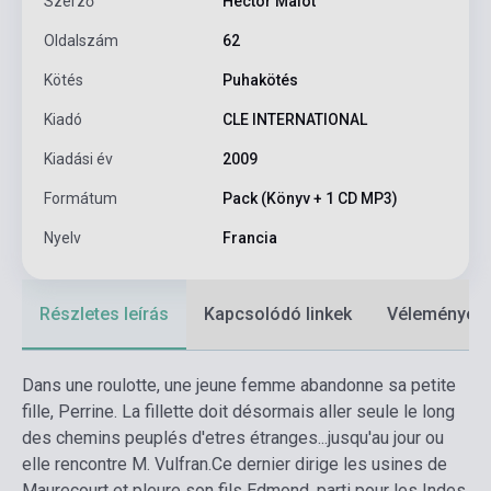
Szerző
Hector Malot
Oldalszám
62
Kötés
Puhakötés
Kiadó
CLE INTERNATIONAL
Kiadási év
2009
Formátum
Pack (Könyv + 1 CD MP3)
Nyelv
Francia
Részletes leírás
Kapcsolódó linkek
Vélemények
Dans une roulotte, une jeune femme abandonne sa petite
fille, Perrine. La fillette doit désormais aller seule le long
des chemins peuplés d'etres étranges...jusqu'au jour ou
elle rencontre M. Vulfran.
Ce dernier dirige les usines de
Maurecourt et pleure son fils Edmond, parti pour les Indes