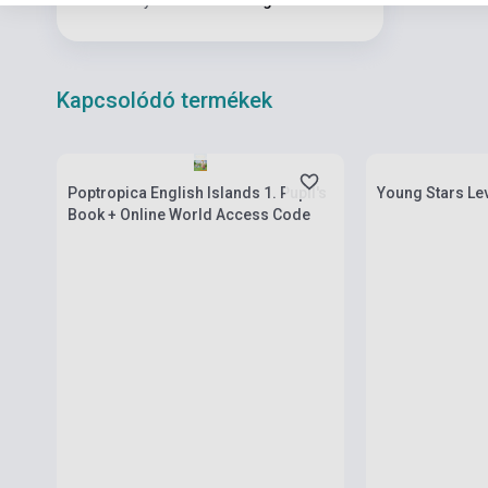
Korosztály
6-10 évig
Kapcsolódó termékek
Készlet: 11-100 darab
Készlet: 1-10 da
Poptropica English Islands 1. Pupil's
Young Stars Lev
Book + Online World Access Code