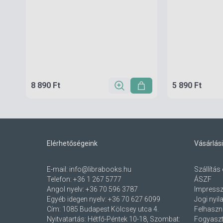
8 890 Ft
5 890 Ft
Elérhetőségeink
Vásárlási
E-mail:
info@librabooks.hu
Szállítás 
Telefon:
+36 1 267 5777
ÁSZF
Angol nyelv:
+36 70 596 3787
Impress
Egyéb idegen nyelv:
+36 70 627 6099
Jogi nyil
Cím:
1085 Budapest Kölcsey utca 4.
Felhaszná
Nyitvatartás: Hétfő-Péntek 10-18, Szombat:
Fogyaszt