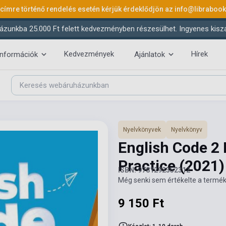
 címre történő rendelés esetén kérjük érdeklődjön az
info@libraboo
ázunkba 25.000 Ft felett kedvezményben részesülhet. Ingyenes kiszáll
Kedvezmények
Hírek
információk
Ajánlatok
Nyelvkönyvek
Nyelvkönyv
English Code 2 
Practice
(2021)
ISBN: 9781292352312
Még senki sem értékelte a termék
9 150 Ft