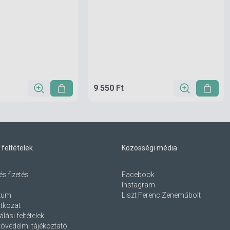
9 550 Ft
 feltételek
Közösségi média
és fizetés
Facebook
Instagram
zum
Liszt Ferenc Zeneműbolt
atkozat
lási feltételek
óvédelmi tájékoztató