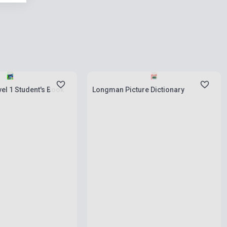
rab
Készlet: 1-10 darab
el 1 Student's Book
Longman Picture Dictionary