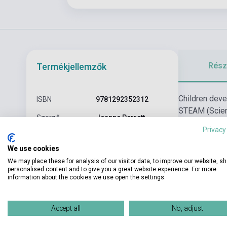
Részl
Termékjellemzők
Children devel
ISBN
9781292352312
STEAM (Scienc
Szerző
Jeanne Perrett
functional la
Privacy
Oldalszám
147
We use cookies
Kötés
Puhakötés
We may place these for analysis of our visitor data, to improve our website, s
personalised content and to give you a great website experience. For more
Kiadó
PEARSON LONGMAN
information about the cookies we use open the settings.
Kiadási év
2021
Accept all
No, adjust
Nyelv
Angol