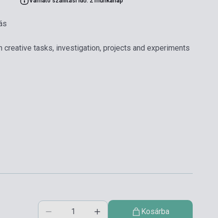
Várható szállítási idő: 2 munkanap
ás
 creative tasks, investigation, projects and experiments
Kosárba