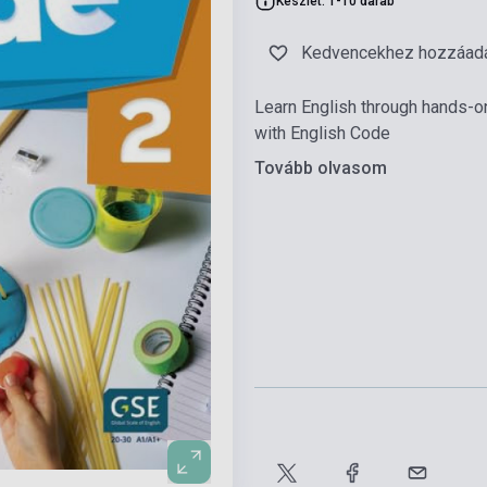
Készlet: 1-10 darab
Kedvencekhez hozzáad
Learn English through hands-on
with English Code
Tovább olvasom