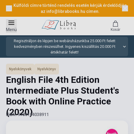
Külföldi címre történő rendelés esetén kérjük érdeklődjön
az
info@librabooks.hu
címen.
Menü
Kosár
Regisztráljon és lépjen be webáruházunkba 25.000 Ft felett
kedvezményben részesülhet. Ingyenes kiszállítás 20.000 Ft
értékhatár felett!
Nyelvkönyvek
Nyelvkönyv
English File 4th Edition
Intermediate Plus Student's
Book with Online Practice
(2020)
ISBN: 9780194038911