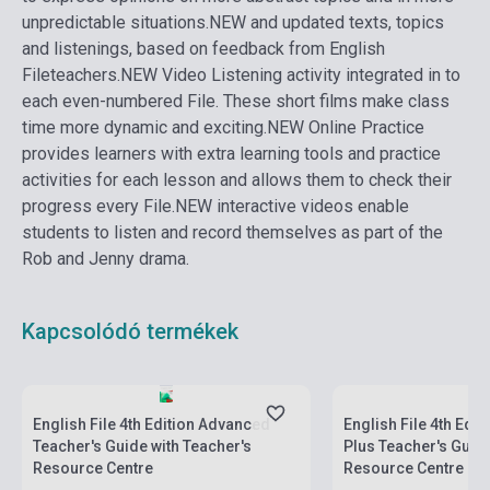
unpredictable situations.
NEW and updated texts, topics
and listenings, based on feedback from English
Fileteachers.
NEW Video Listening activity integrated in to
each even-numbered File. These short films make class
time more dynamic and exciting.
NEW Online Practice
provides learners with extra learning tools and practice
activities for each lesson and allows them to check their
progress every File.
NEW interactive videos enable
students to listen and record themselves as part of the
Rob and Jenny drama.
Kapcsolódó termékek
Készlet: 1-10 darab
Készlet: 1-10 darab
English File 4th Edition Advanced
English File 4th Edit
Teacher's Guide with Teacher's
Plus Teacher's Guide
Resource Centre
Resource Centre