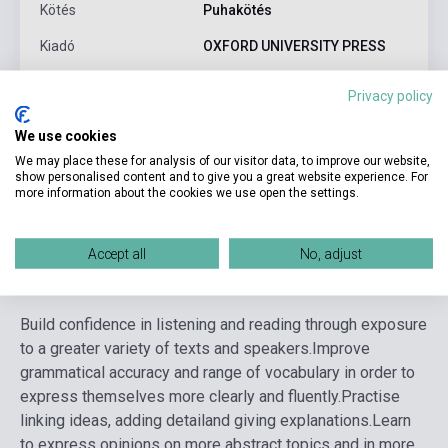
Kötés
Puhakötés
Kiadó
OXFORD UNIVERSITY PRESS
Kiadási év
2020
Privacy policy
Formátum
Könyv
We use cookies
Nyelv
Angol
We may place these for analysis of our visitor data, to improve our website,
show personalised content and to give you a great website experience. For
Korosztály
felnőtt
more information about the cookies we use open the settings.
Accept all
No, adjust
Részletes leírás
Kapcsolódó linkek
Vélemények
Build confidence in listening and reading through exposure
to a greater variety of texts and speakers.
Improve
grammatical accuracy and range of vocabulary in order to
express themselves more clearly and fluently.
Practise
linking ideas, adding detailand giving explanations.
Learn
to express opinions on more abstract topics and in more