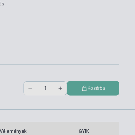
ás
Kosárba
Vélemények
GYIK