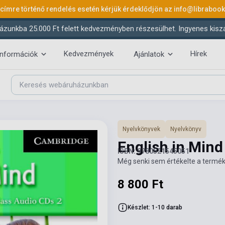
 címre történő rendelés esetén kérjük érdeklődjön az
info@libraboo
ázunkba 25.000 Ft felett kedvezményben részesülhet. Ingyenes kiszáll
Kedvezmények
Hírek
információk
Ajánlatok
Nyelvkönyvek
Nyelvkönyv
English in Mind
ISBN: 9780521545051
Még senki sem értékelte a termék
8 800 Ft
Készlet: 1-10 darab