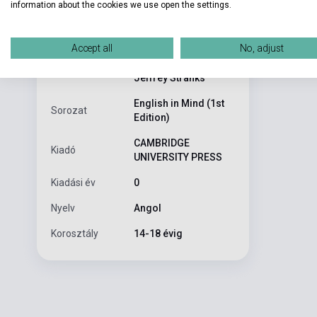
information about the cookies we use open the settings.
English in Min
ISBN
9780521545051
Accept all
No, adjust
Herbert Puchta,
Szerző
Jeffrey Stranks
English in Mind (1st
Sorozat
Edition)
CAMBRIDGE
Kiadó
UNIVERSITY PRESS
Kiadási év
0
Nyelv
Angol
Korosztály
14-18 évig