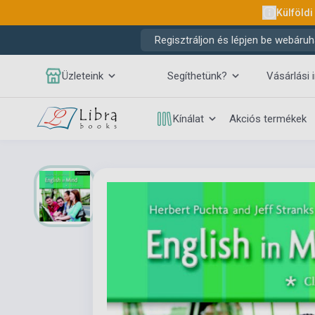
Külföldi
Regisztráljon és lépjen be webáruh
Üzleteink
Segíthetünk?
Vásárlási 
Kínálat
Akciós termékek