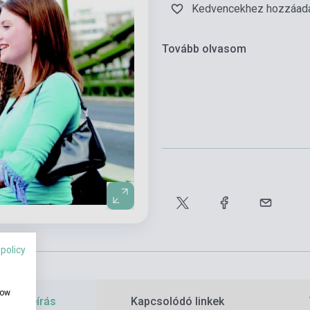
Kedvencekhez hozzáad
Tovább olvasom
 policy
how
etes leírás
Kapcsolódó linkek