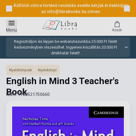
Külföldi címre történő rendelés esetén kérjük érdeklődjön
az
info@librabooks.hu
címen.
Menü
Kosár
Regisztráljon és lépjen be webáruházunkba 25.000 Ft felett
kedvezményben részesülhet. Ingyenes kiszállítás 20.000 Ft
értékhatár felett!
Nyelvkönyvek
Nyelvkönyv
English in Mind 3 Teacher's
Book
ISBN: 9780521750660