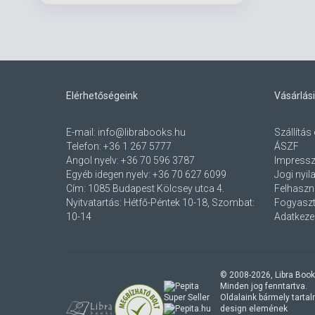
Elérhetőségeink
Vásárlási
E-mail:
info@librabooks.hu
Szállítás 
Telefon:
+36 1 267 5777
ÁSZF
Angol nyelv:
+36 70 596 3787
Impress
Egyéb idegen nyelv:
+36 70 627 6099
Jogi nyil
Cím:
1085 Budapest Kölcsey utca 4.
Felhaszná
Nyitvatartás: Hétfő-Péntek 10-18, Szombat:
Fogyaszt
10-14
Adatkezel
© 2008-
2026
, Libra Book
Minden jog fenntartva.
Oldalaink bármely tartalmi
design elemének