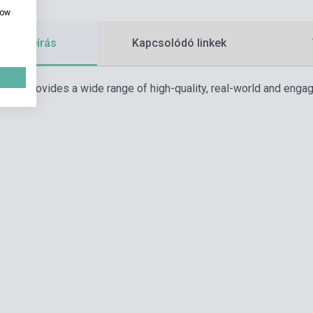
how
etes leírás
Kapcsolódó linkek
book provides a wide range of high-quality, real-world and engag