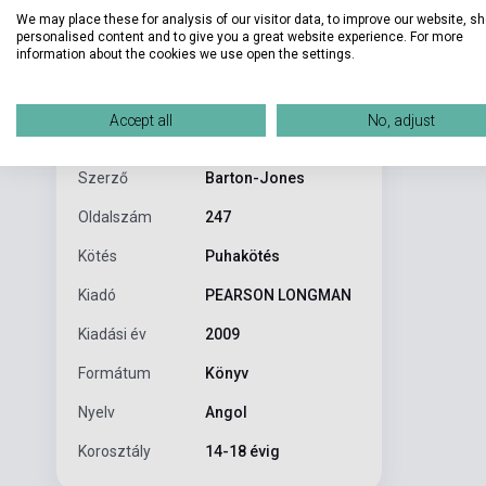
We may place these for analysis of our visitor data, to improve our website, s
personalised content and to give you a great website experience. For more
information about the cookies we use open the settings.
Részl
Termékjellemzők
Accept all
No, adjust
Each student 
ISBN
9781405875240
Szerző
Barton-Jones
Oldalszám
247
Kötés
Puhakötés
Kiadó
PEARSON LONGMAN
Kiadási év
2009
Formátum
Könyv
Nyelv
Angol
Korosztály
14-18 évig