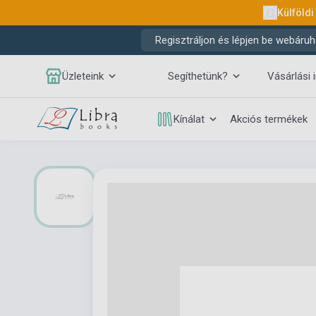
Külföldi
Regisztráljon és lépjen be webáruh
Üzleteink
Segíthetünk?
Vásárlási 
Kínálat
Akciós termékek