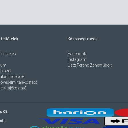
 feltételek
Közösségi média
és fizetés
Facebook
Instagram
zum
Liszt Ferenc Zeneműbolt
atkozat
lási feltételek
óvédelmi tájékoztató
ési tájékoztató
s Kft.
 ill.