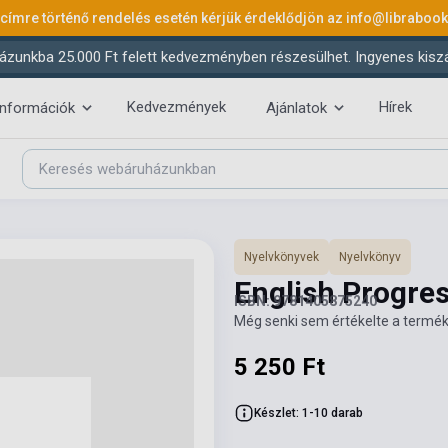
 címre történő rendelés esetén kérjük érdeklődjön az
info@libraboo
ázunkba 25.000 Ft felett kedvezményben részesülhet. Ingyenes kiszáll
Kedvezmények
Hírek
információk
Ajánlatok
Nyelvkönyvek
Nyelvkönyv
English Progre
ISBN: 9781405875240
Még senki sem értékelte a termék
5 250 Ft
Készlet: 1-10 darab