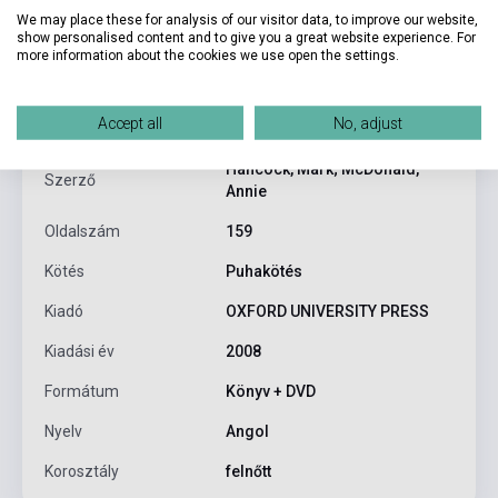
We may place these for analysis of our visitor data, to improve our website,
show personalised content and to give you a great website experience. For
Termékjellemzők
more information about the cookies we use open the settings.
Accept all
No, adjust
ISBN
9780194129558
Hancock, Mark; McDonald,
Szerző
Annie
Oldalszám
159
Kötés
Puhakötés
Kiadó
OXFORD UNIVERSITY PRESS
Kiadási év
2008
Formátum
Könyv + DVD
Nyelv
Angol
Korosztály
felnőtt