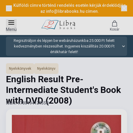
Külföldi címre történő rendelés esetén kérjük érdeklődjön
az
info@librabooks.hu
címen.
Menü
Kosár
Regisztráljon és lépjen be webáruházunkba 25.000 Ft felett
kedvezményben részesülhet. Ingyenes kiszállítás 20.000 Ft
értékhatár felett!
Nyelvkönyvek
Nyelvkönyv
English Result Pre-
Intermediate Student's Book
with DVD
(2008)
ISBN: 9780194129558