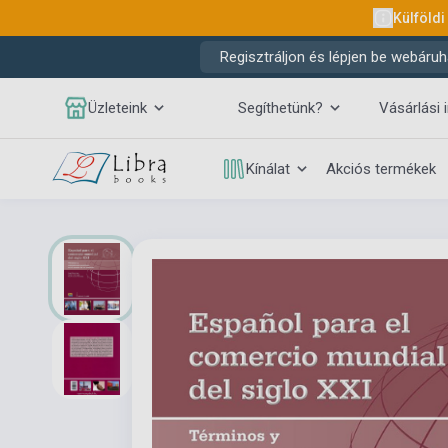
Külföldi
Regisztráljon és lépjen be webáruh
Üzleteink
Segíthetünk?
Vásárlási 
Kínálat
Akciós termékek