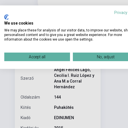
Privacy
We use cookies
We may place these for analysis of our visitor data, to improve our website, s
personalised content and to give you a great website experience. For more
information about the cookies we use open the settings.
Részl
Termékjellemzők
Accept all
No, adjust
Destinado a l
ISBN
9788498486346
contenidos a 
Ángel Felices Lago,
Cecilia I. Ruiz López y
Szerző
Ana M.a Corral
Hernández
Oldalszám
144
Kötés
Puhakötés
Kiadó
EDINUMEN
Kiadási év
2015