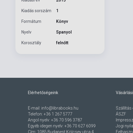
Kiadás sorszám
1
Formátum
Könyv
Nyelv
Spanyol
Korosztály
felnőtt
Elérhetőségeink
Vásárlási
E-mail:
info@librabooks.hu
Szállítás 
Telefon:
+36 1 267 5777
ÁSZF
Angol nyelv:
+36 70 596 3787
Impress
Egyéb idegen nyelv:
+36 70 627 6099
Jogi nyil
Cím:
1085 Budapest Kölcsey utca 4.
Felhaszná