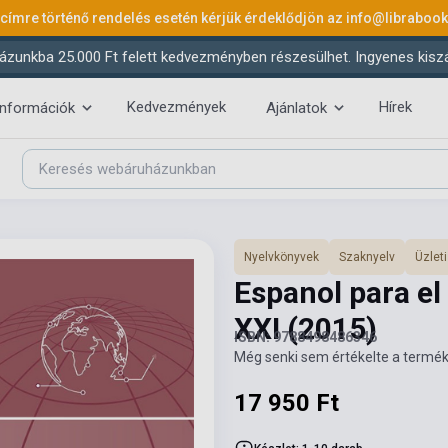
 címre történő rendelés esetén kérjük érdeklődjön az
info@libraboo
ázunkba 25.000 Ft felett kedvezményben részesülhet. Ingyenes kiszáll
Kedvezmények
Hírek
információk
Ajánlatok
Nyelvkönyvek
Szaknyelv
Üzleti
Espanol para el
XXI
(2015)
ISBN: 9788498486346
Még senki sem értékelte a termék
17 950 Ft