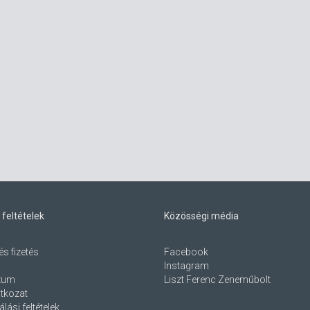
 feltételek
Közösségi média
és fizetés
Facebook
Instagram
zum
Liszt Ferenc Zeneműbolt
atkozat
lási feltételek