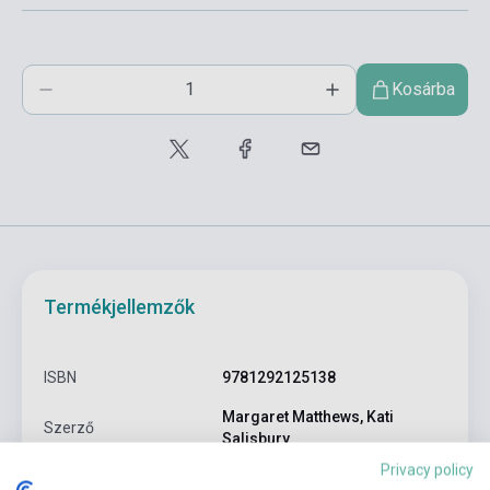
Kosárba
Termékjellemzők
ISBN
9781292125138
Margaret Matthews, Kati
Szerző
Salisbury
Privacy policy
Oldalszám
139