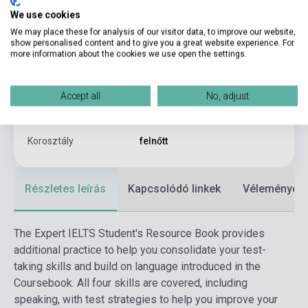
We use cookies
Kötés
Puhakötés
We may place these for analysis of our visitor data, to improve our website,
Kiadó
PEARSON LONGMAN
show personalised content and to give you a great website experience. For
more information about the cookies we use open the settings.
Kiadási év
2017
Formátum
Könyv
Accept all
No, adjust
Nyelv
Angol
Korosztály
felnőtt
Részletes leírás
Kapcsolódó linkek
Vélemények
The Expert IELTS Student's Resource Book provides
additional practice to help you consolidate your test-
taking skills and build on language introduced in the
Coursebook. All four skills are covered, including
speaking, with test strategies to help you improve your