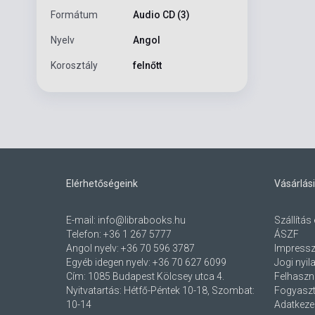
Formátum
Audio CD (3)
Nyelv
Angol
Korosztály
felnőtt
Elérhetőségeink
Vásárlási
E-mail:
info@librabooks.hu
Szállítás 
Telefon:
+36 1 267 5777
ÁSZF
Angol nyelv:
+36 70 596 3787
Impress
Egyéb idegen nyelv:
+36 70 627 6099
Jogi nyil
Cím:
1085 Budapest Kölcsey utca 4.
Felhaszná
Nyitvatartás: Hétfő-Péntek 10-18, Szombat:
Fogyaszt
10-14
Adatkezel