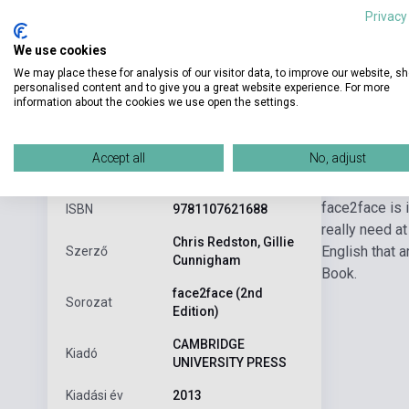
Privacy
We use cookies
We may place these for analysis of our visitor data, to improve our website, s
personalised content and to give you a great website experience. For more
information about the cookies we use open the settings.
Részl
Termékjellemzők
Accept all
No, adjust
face2face is 
ISBN
9781107621688
really need a
Chris Redston, Gillie
English that a
Szerző
Cunnigham
Book.
face2face (2nd
Sorozat
Edition)
CAMBRIDGE
Kiadó
UNIVERSITY PRESS
Kiadási év
2013