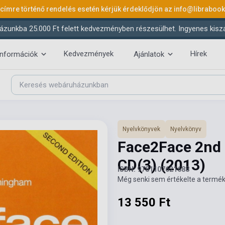
 címre történő rendelés esetén kérjük érdeklődjön az
info@libraboo
ázunkba 25.000 Ft felett kedvezményben részesülhet. Ingyenes kiszáll
Kedvezmények
Hírek
információk
Ajánlatok
Nyelvkönyvek
Nyelvkönyv
Face2Face 2nd E
CD(3)
(2013)
ISBN: 9781107621688
Még senki sem értékelte a termék
13 550 Ft