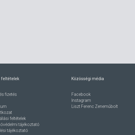
 feltételek
Közösségi média
és fizetés
Facebook
Instagram
zum
Liszt Ferenc Zeneműbolt
atkozat
lási feltételek
óvédelmi tájékoztató
ési tájékoztató