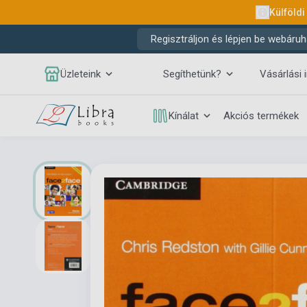
Külföldi
Regisztráljon és lépjen be webáruh
Üzleteink
Segíthetünk?
Vásárlási 
Kínálat
Akciós termékek