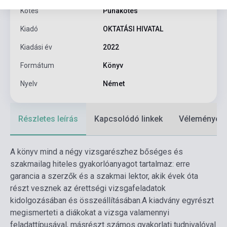
Kötés
Puhakötés
Kiadó
OKTATÁSI HIVATAL
Kiadási év
2022
Formátum
Könyv
Nyelv
Német
Részletes leírás
Kapcsolódó linkek
Vélemények
A könyv mind a négy vizsgarészhez bőséges és
szakmailag hiteles gyakorlóanyagot tartalmaz: erre
garancia a szerzők és a szakmai lektor, akik évek óta
részt vesznek az érettségi vizsgafeladatok
kidolgozásában és összeállításában.
A kiadvány egyrészt
megismerteti a diákokat a vizsga valamennyi
feladattípusával, másrészt számos gyakorlati tudnivalóval