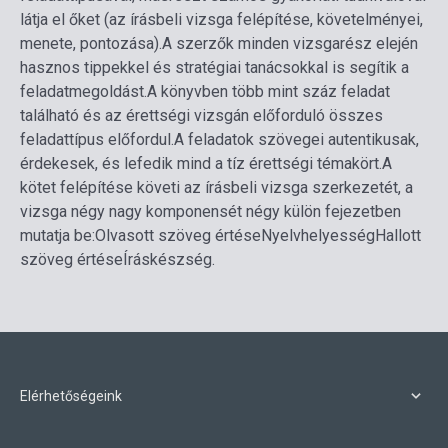
látja el őket (az írásbeli vizsga felépítése, követelményei,
menete, pontozása).
A szerzők minden vizsgarész elején
hasznos tippekkel és stratégiai tanácsokkal is segítik a
feladatmegoldást.
A könyvben több mint száz feladat
található és az érettségi vizsgán előforduló összes
feladattípus előfordul.
A feladatok szövegei autentikusak,
érdekesek, és lefedik mind a tíz érettségi témakört.
A
kötet felépítése követi az írásbeli vizsga szerkezetét, a
vizsga négy nagy komponensét négy külön fejezetben
mutatja be:
Olvasott szöveg értése
Nyelvhelyesség
Hallott
szöveg értése
Íráskészség.
Elérhetőségeink