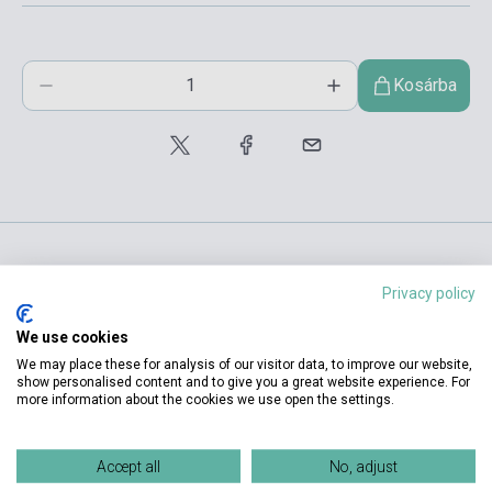
Kosárba
Privacy policy
Termékjellemzők
We use cookies
We may place these for analysis of our visitor data, to improve our website,
ISBN
9789633284346
show personalised content and to give you a great website experience. For
more information about the cookies we use open the settings.
Dr. Pantóné dr. Naszályi Dóra,
Szerző
Dr. Somló Katalin
Accept all
No, adjust
Oldalszám
192