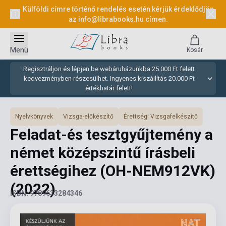
Külföldi címre történő rendelés esetén kérjük érdeklődjön
az
info@librabooks.hu
címen.
Menü
Kosár
Regisztráljon és lépjen be webáruházunkba 25.000 Ft felett
kedvezményben részesülhet. Ingyenes kiszállítás 20.000 Ft
értékhatár felett!
Nyelvkönyvek
Vizsga-előkészítő
Érettségi Vizsgafelkészítő
Feladat-és tesztgyűjtemény a
német középszintű írásbeli
érettségihez (OH-NEM912VK)
(2022)
ISBN: 9789633284346