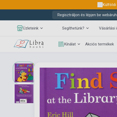
Külföldi
Regisztráljon és lépjen be webáruh
Üzleteink
Segíthetünk?
Vásárlási 
Kínálat
Akciós termékek