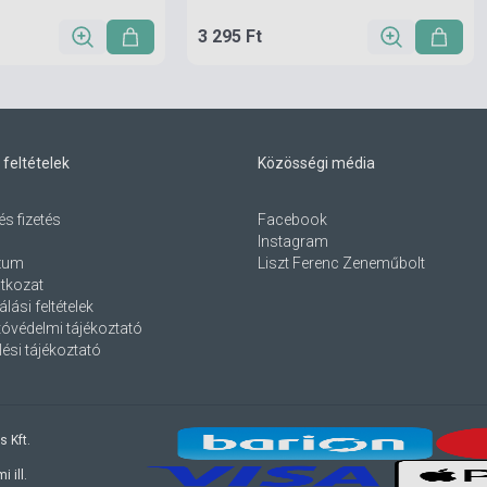
3 295 Ft
 feltételek
Közösségi média
és fizetés
Facebook
Instagram
zum
Liszt Ferenc Zeneműbolt
atkozat
lási feltételek
óvédelmi tájékoztató
ési tájékoztató
s Kft.
 ill.