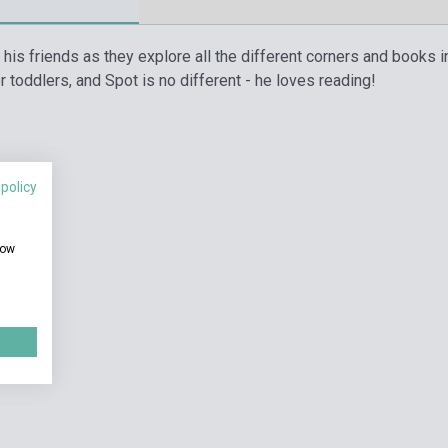
his friends as they explore all the different corners and books in t
 toddlers, and Spot is no different - he loves reading!
 policy
how
natnyilag nem kapható,
si idő hét-nyolc hét
Készlet: 1-10 darab