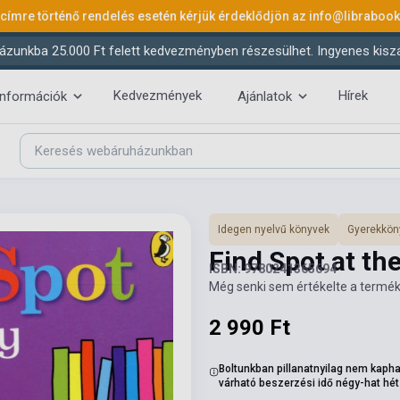
 címre történő rendelés esetén kérjük érdeklődjön az
info@libraboo
ázunkba 25.000 Ft felett kedvezményben részesülhet. Ingyenes kiszáll
Kedvezmények
Hírek
információk
Ajánlatok
Idegen nyelvű könyvek
Gyerekkön
Find Spot at th
ISBN: 9780241365694
Még senki sem értékelte a termék
2 990 Ft
Boltunkban pillanatnyilag nem kapha
várható beszerzési idő négy-hat hét