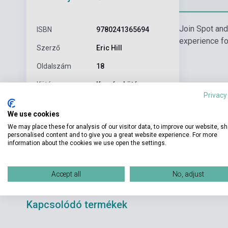
Join Spot and 
ISBN
9780241365694
experience for
Szerző
Eric Hill
Oldalszám
18
Kötés
Keménykötés
Privacy
Kiadó
PUFFIN
We use cookies
Kiadási év
2019
We may place these for analysis of our visitor data, to improve our website, s
personalised content and to give you a great website experience. For more
Formátum
Könyv
information about the cookies we use open the settings.
Nyelv
Angol
Accept all
No, adjust
Kapcsolódó termékek
Boltunkban pilla
Készlet: 1-10 darab
várható beszerzé