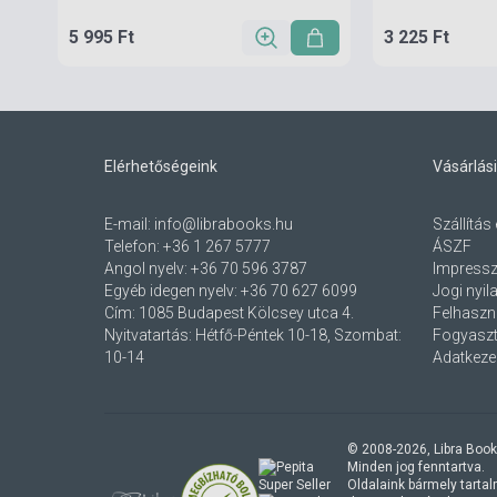
5 995 Ft
3 225 Ft
Elérhetőségeink
Vásárlási
E-mail:
info@librabooks.hu
Szállítás 
Telefon:
+36 1 267 5777
ÁSZF
Angol nyelv:
+36 70 596 3787
Impress
Egyéb idegen nyelv:
+36 70 627 6099
Jogi nyil
Cím:
1085 Budapest Kölcsey utca 4.
Felhaszná
Nyitvatartás: Hétfő-Péntek 10-18, Szombat:
Fogyaszt
10-14
Adatkezel
© 2008-
2026
, Libra Book
Minden jog fenntartva.
Oldalaink bármely tartalmi