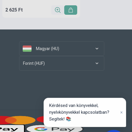
2 625 Ft
Magyar (HU)
Forint (HUF)
Kérdésed van könyvekkel,
×
nyelvkönyvekkel kapcsolatban?
Segítek! 📚