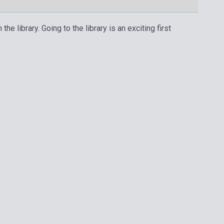
he library. Going to the library is an exciting first
Boltunkban pillanatnyilag nem kapható,
várható beszerzési idő négy-hat hét