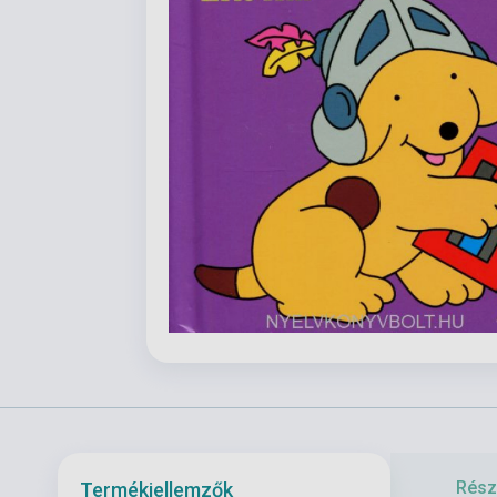
Részl
Termékjellemzők