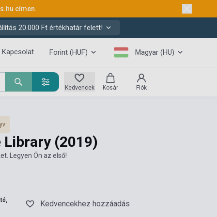
ks.hu
címen.
ítás 20.000 Ft értékhatár felett!
Kapcsolat
Forint (HUF)
Magyar (HU)
Kedvencek
Kosár
Fiók
yv
e Library
(2019)
et. Legyen Ön az első!
tó,
Kedvencekhez hozzáadás