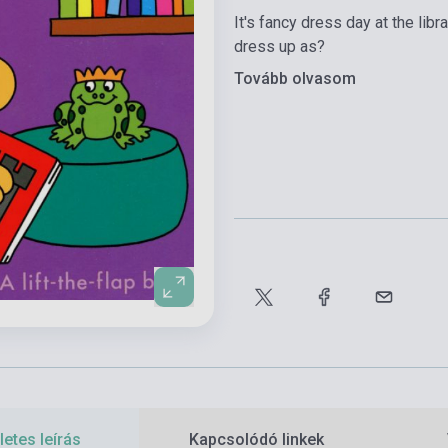
It's fancy dress day at the lib
dress up as?
Tovább olvasom
etes leírás
Kapcsolódó linkek