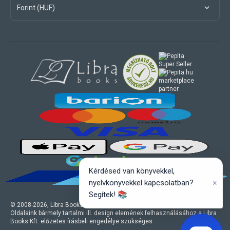
Forint (HUF)
marketplace
partner
Kérdésed van könyvekkel,
×
nyelvkönyvekkel kapcsolatban?
Segítek! 📚
© 2008-
2026
, Libra Books Kft. Minden jog fenntartva.
Oldalaink bármely tartalmi ill. design elemének felhasználásához a Libra
Books Kft. előzetes írásbeli engedélye szükséges.