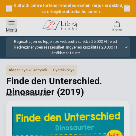
Külföldi címre történő rendelés esetén kérjük érdeklődjön
az
info@librabooks.hu
címen.
Menü
Kosár
Regisztráljon és lépjen be webáruházunkba 25.000 Ft felett
kedvezményben részesülhet. Ingyenes kiszállítás 20.000 Ft
értékhatár felett!
Idegen nyelvű könyvek
Gyerekkönyv
Finde den Unterschied.
Dinosaurier
(2019)
ISBN: 9783788640958