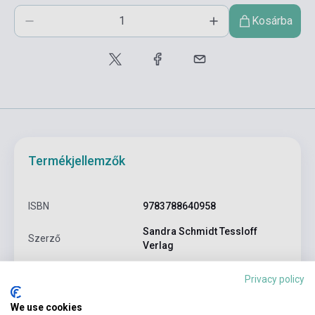
Kosárba
Termékjellemzők
ISBN
9783788640958
Sandra Schmidt Tessloff
Szerző
Verlag
Oldalszám
32
Privacy policy
Kötés
Puhakötés
We use cookies