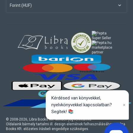
Forint (HUF)
marketplace
partner
Kérdésed van könyvekkel,
×
nyelvkönyvekkel kapcsolatban?
Segítek! 📚
© 2008-
2026
, Libra Books Kft. Minden jog fenntartva.
Oldalaink bármely tartalmi ill. design elemének felhasználásához a Libra
Books Kft. előzetes írásbeli engedélye szükséges.