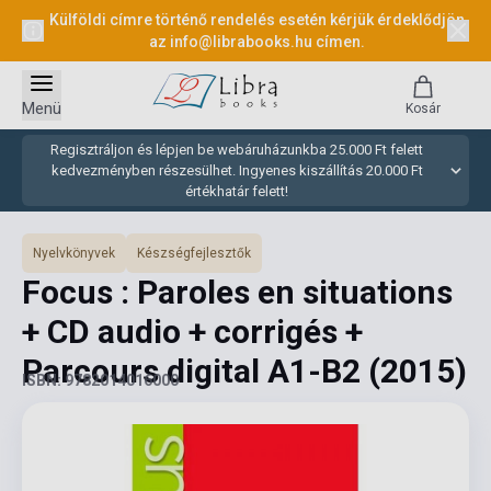
Külföldi címre történő rendelés esetén kérjük érdeklődjön
az
info@librabooks.hu
címen.
Menü
Kosár
Regisztráljon és lépjen be webáruházunkba 25.000 Ft felett
kedvezményben részesülhet. Ingyenes kiszállítás 20.000 Ft
értékhatár felett!
Nyelvkönyvek
Készségfejlesztők
Focus : Paroles en situations
+ CD audio + corrigés +
Parcours digital A1-B2
(2015)
ISBN: 9782014016000