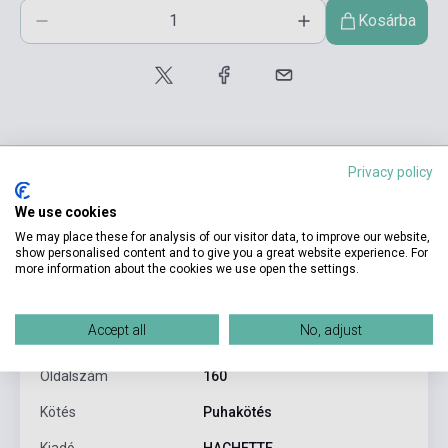
Kosárba
Privacy policy
We use cookies
Termékjellemzők
We may place these for analysis of our visitor data, to improve our website,
show personalised content and to give you a great website experience. For
more information about the cookies we use open the settings.
ISBN
9782014016000
Elisabeth Guimbretiere,
Accept all
No, adjust
Szerző
Véronique Laurens
Oldalszám
160
Kötés
Puhakötés