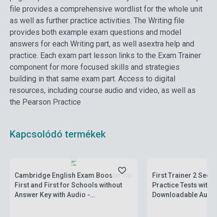
file provides a comprehensive wordlist for the whole unit
as well as further practice activities.
The Writing file
provides both example exam questions and model
answers for each Writing part, as well asextra help and
practice.
Each exam part lesson links to the Exam Trainer
component for more focused skills and strategies
building in that same exam part.
Access to digital
resources, including course audio and video, as well as
the Pearson Practice
Kapcsolódó termékek
Készlet: 11-100 darab
Készlet: 1-10 darab
Cambridge English Exam Booster for
First Trainer 2 Second Edition - Six
First and First for Schools without
Practice Tests with 
Answer Key with Audio -
Downloadable Audi
Comprehensive Exam Practice for
Students