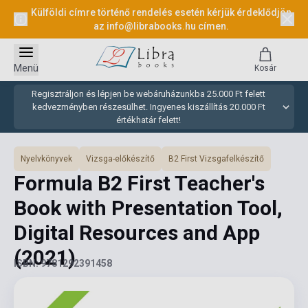
Külföldi címre történő rendelés esetén kérjük érdeklődjön
az
info@librabooks.hu
címen.
Menü
Kosár
Regisztráljon és lépjen be webáruházunkba 25.000 Ft felett
kedvezményben részesülhet. Ingyenes kiszállítás 20.000 Ft
értékhatár felett!
Nyelvkönyvek
Vizsga-előkészítő
B2 First Vizsgafelkészítő
Formula B2 First Teacher's
Book with Presentation Tool,
Digital Resources and App
(2021)
ISBN: 9781292391458