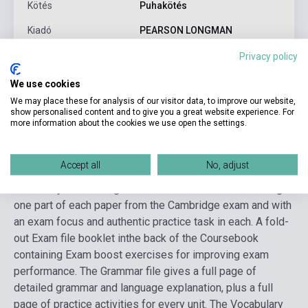
Kötés
Puhakötés
Kiadó
PEARSON LONGMAN
Kiadási év
2021
Privacy policy
Nyelv
Angol
We use cookies
We may place these for analysis of our visitor data, to improve our website,
show personalised content and to give you a great website experience. For
more information about the cookies we use open the settings.
Részletes leírás
Kapcsolódó linkek
Vélemények
Accept all
No, adjust
A dynamic approach to exam preparation with new topics
lesson-by-lesson.
Eight units with each lesson covering
one part of each paper from the Cambridge exam and with
an exam focus and authentic practice task in each.
A fold-
out Exam file booklet inthe back of the Coursebook
containing Exam boost exercises for improving exam
performance.
The Grammar file gives a full page of
detailed grammar and language explanation, plus a full
page of practice activities for every unit.
The Vocabulary