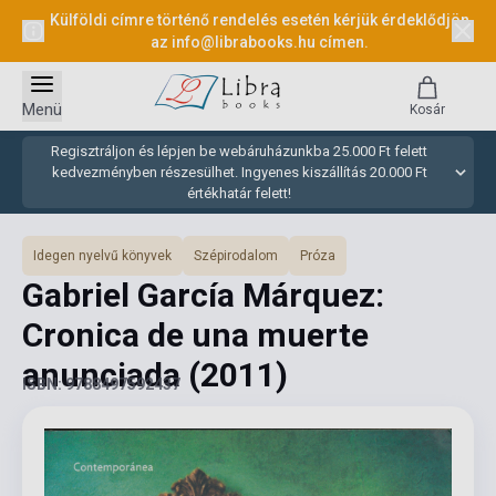
Külföldi címre történő rendelés esetén kérjük érdeklődjön
az
info@librabooks.hu
címen.
Menü
Kosár
Regisztráljon és lépjen be webáruházunkba 25.000 Ft felett
kedvezményben részesülhet. Ingyenes kiszállítás 20.000 Ft
értékhatár felett!
Idegen nyelvű könyvek
Szépirodalom
Próza
Gabriel García Márquez:
Cronica de una muerte
anunciada
(2011)
ISBN: 9788497592437