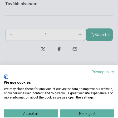
Tovább olvasom
Kosárba
Privacy policy
We use cookies
Termékjellemzők
We may place these for analysis of our visitor data, to improve our website,
show personalised content and to give you a great website experience. For
more information about the cookies we use open the settings.
ISBN
9788497592437
Accept all
No, adjust
Szerző
Gabriel García Márquez