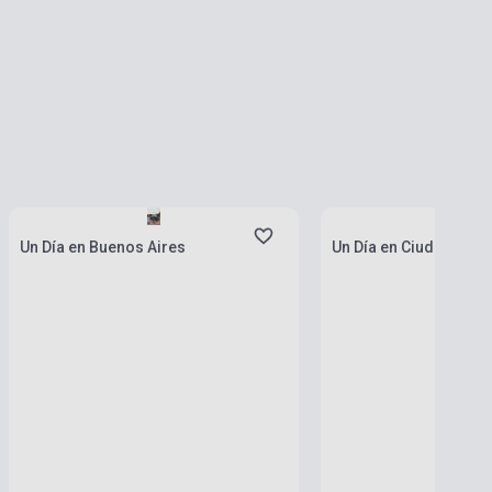
Készlet: 1-10 darab
Készlet: 1-10 darab
Un Día en Buenos Aires
Un Día en Ciudad de 