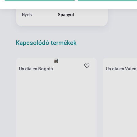
Formátum
Hanganyag
Nyelv
Spanyol
Kapcsolódó termékek
Boltunkban pilla
Készlet: 1-10 darab
várható beszerzé
Un día en Bogotá
Un día en Valen