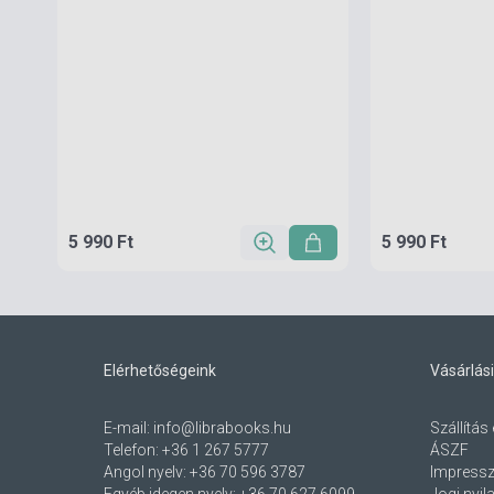
5 990 Ft
5 990 Ft
Elérhetőségeink
Vásárlási
E-mail:
info@librabooks.hu
Szállítás 
Telefon:
+36 1 267 5777
ÁSZF
Angol nyelv:
+36 70 596 3787
Impress
Egyéb idegen nyelv:
+36 70 627 6099
Jogi nyil