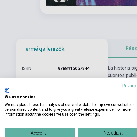
Részl
Termékjellemzők
La historia s
ISBN
9788416057344
cuentos publi
Szerző
Cecilia Bembibre
amigos y de l
Privacy
valor humano 
Oldalszám
72
We use cookies
de su país. Ca
Kötés
Puhakötés
espanol a pie
We may place these for analysis of our visitor data, to improve our website, s
personalised content and to give you a great website experience. For more
disponen de u
Kiadó
DIFUSIÓN
information about the cookies we use open the settings.
Kiadási év
2014
Accept all
No, adjust
Könyv + Online