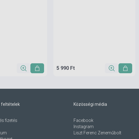
5 990 Ft
 feltételek
Közösségi média
és fizetés
Facebook
Instagram
zum
Liszt Ferenc Zeneműbolt
atkozat