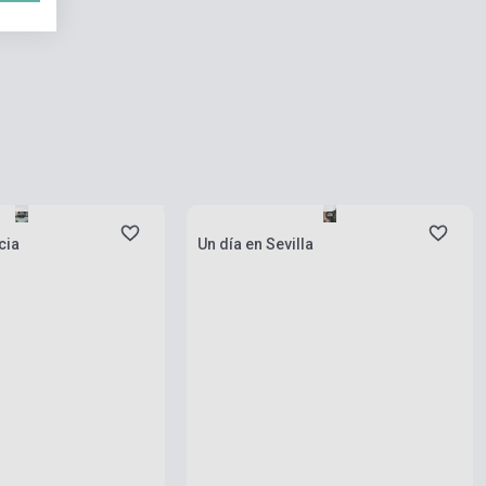
natnyilag nem kapható,
si idő egy hét
Készlet: 1-10 darab
cia
Un día en Sevilla