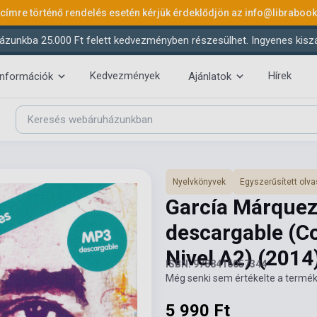
 címre történő rendelés esetén kérjük érdeklődjön az
info@libraboo
ázunkba 25.000 Ft felett kedvezményben részesülhet. Ingyenes kiszáll
Kedvezmények
Hírek
információk
Ajánlatok
Nyelvkönyvek
Egyszerűsített ol
García Márquez
descargable (C
Nivel A2)
(2014
ISBN: 9788416057344
Még senki sem értékelte a termék
5 990 Ft