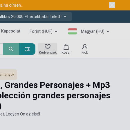
ks.hu
címen.
ítás 20.000 Ft értékhatár felett!
Kapcsolat
Forint (HUF)
Magyar (HU)
Kedvencek
Kosár
Fiók
vasmányok
, Grandes Personajes + Mp3
olección grandes personajes
)
et. Legyen Ön az első!