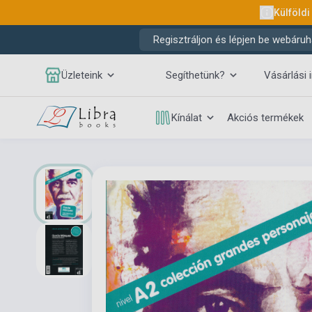
Külföldi
Regisztráljon és lépjen be webáruh
Üzleteink
Segíthetünk?
Vásárlási 
Kínálat
Akciós termékek