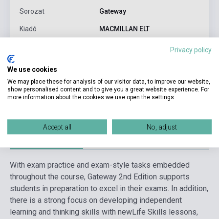
Sorozat
Gateway
Kiadó
MACMILLAN ELT
Kiadási év
2016
Privacy policy
Formátum
Könyv + Online Tananyag
We use cookies
Nyelv
Angol
We may place these for analysis of our visitor data, to improve our website,
show personalised content and to give you a great website experience. For
more information about the cookies we use open the settings.
Korosztály
14-18 évig
Accept all
No, adjust
Részletes leírás
Kapcsolódó linkek
Vélemények
With exam practice and exam-style tasks embedded
throughout the course, Gateway 2nd Edition supports
students in preparation to excel in their exams. In addition,
there is a strong focus on developing independent
learning and thinking skills with newLife Skills lessons,