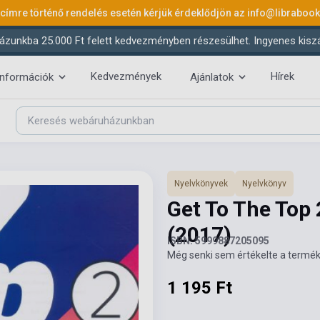
 címre történő rendelés esetén kérjük érdeklődjön az
info@libraboo
ázunkba 25.000 Ft felett kedvezményben részesülhet. Ingyenes kiszáll
Kedvezmények
Hírek
információk
Ajánlatok
Nyelvkönyvek
Nyelvkönyv
Get To The Top
(2017)
ISBN: 5999887205095
Még senki sem értékelte a termék
1 195 Ft