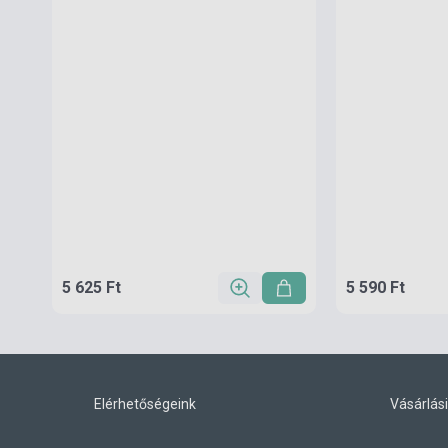
5 625 Ft
5 590 Ft
Elérhetőségeink
Vásárlási