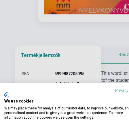
Részl
Termékjellemzők
This wordlist
ISBN
5999887205095
tof the studen
H. Q. Mitchell,
Szerző
Marileni Malkogianni
Privacy
Oldalszám
12
We use cookies
We may place these for analysis of our visitor data, to improve our website, s
Kötés
Puhakötés
personalised content and to give you a great website experience. For more
information about the cookies we use open the settings.
Kiadó
MM PUBLICATIONS