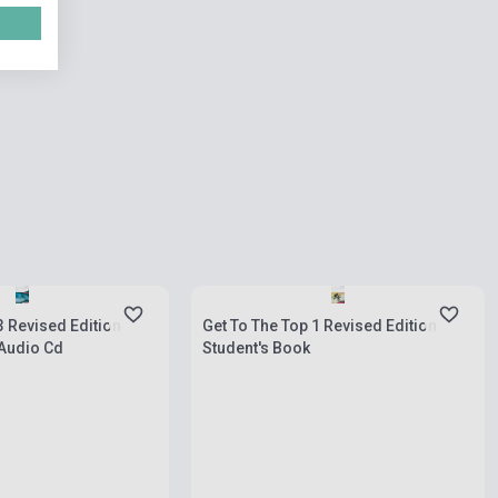
rab
Készlet: 11-100 darab
3 Revised Edition
Get To The Top 1 Revised Edition
Audio Cd
Student's Book