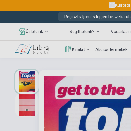
Külföldi
Regisztráljon és lépjen be webáruh
Üzleteink
Segíthetünk?
Vásárlási 
Kínálat
Akciós termékek