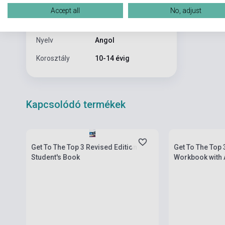
Kiadási év
2017
Accept all
No, adjust
Formátum
Könyv
Nyelv
Angol
Korosztály
10-14 évig
Kapcsolódó termékek
Készlet: 1-10 darab
Készlet: 1-10 da
Get To The Top 3 Revised Edition
Get To The Top 
Student's Book
Workbook with 