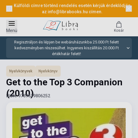
Külföldi címre történő rendelés esetén kérjük érdeklődjön
az
info@librabooks.hu
címen.
Menü
Kosár
Regisztráljon és lépjen be webáruházunkba 25.000 Ft felett
kedvezményben részesülhet. Ingyenes kiszállítás 20.000 Ft
értékhatár felett!
Nyelvkönyvek
Nyelvkönyv
Get to the Top 3 Companion
(2010)
ISBN: 9789639806252