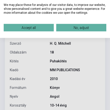
We may place these for analysis of our visitor data, to improve our website,
show personalised content and to give you a great website experience. For
more information about the cookies we use open the settings.
Termékjellemzők
Accept all
No, adjust
ISBN
9789639806252
Szerző
H. Q. Mitchell
Oldalszám
18
Kötés
Puhakötés
Kiadó
MM PUBLICATIONS
Kiadási év
2010
Formátum
Könyv
Nyelv
Angol
Korosztály
10-14 évig