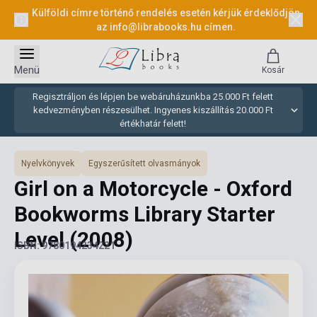
Külföldi címre történő rendelés esetén kérjük érdeklődjön
az
info@librabooks.hu
címen.
Menü
Kosár
Regisztráljon és lépjen be webáruházunkba 25.000 Ft felett
kedvezményben részesülhet. Ingyenes kiszállítás 20.000 Ft
értékhatár felett!
Nyelvkönyvek
Egyszerűsített olvasmányok
Girl on a Motorcycle - Oxford
Bookworms Library Starter
Level
(2008)
ISBN: 9780194234221