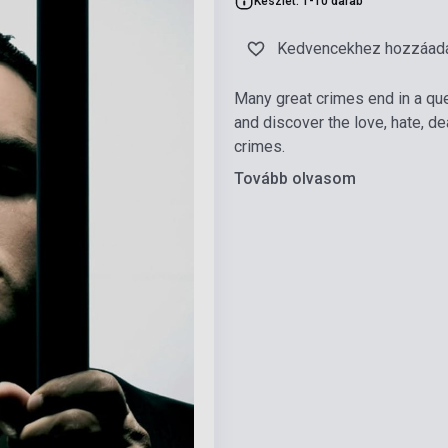
Készlet: 1-10 darab
Kedvencekhez hozzáad
Many great crimes end in a que
and discover the love, hate, d
crimes.
Tovább olvasom