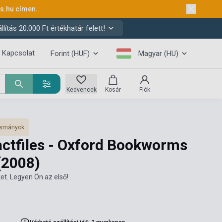
ks.hu
címen.
ítás 20.000 Ft értékhatár felett!
Kapcsolat
Forint (HUF)
Magyar (HU)
Kedvencek
Kosár
Fiók
vasmányok
actfiles - Oxford Bookworms
(2008)
et. Legyen Ön az első!