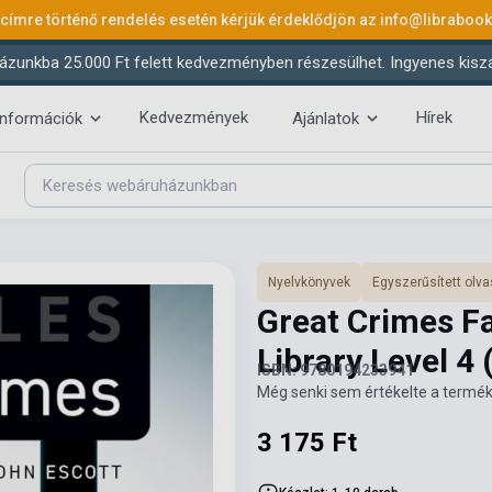
 címre történő rendelés esetén kérjük érdeklődjön az
info@libraboo
ázunkba 25.000 Ft felett kedvezményben részesülhet. Ingyenes kiszáll
Kedvezmények
Hírek
információk
Ajánlatok
Nyelvkönyvek
Egyszerűsített ol
Great Crimes F
Library Level 4
ISBN: 9780194233941
Még senki sem értékelte a termék
3 175 Ft