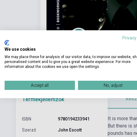
Privacy
We use cookies
We may place these for analysis of our visitor data, to improve our website, s
personalised content and to give you a great website experience. For more
information about the cookies we use open the settings.
Accept all
No, adjust
Részl
Termékjellemzők
It is more tha
ISBN
9780194233941
But there is 
Szerző
John Escott
pounds has ne