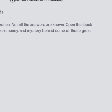
Várható szállítási idő: 2 munkanap
ás
stion. Not all the answers are known. Open this book
eath, money, and mystery behind some of these great