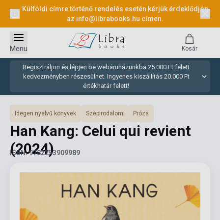
Külföldi címre történő rendelés esetén kérjük érdeklődjön
az
info@librabooks.hu
címen.
Menü
Kosár
Regisztráljon és lépjen be webáruházunkba 25.000 Ft felett
kedvezményben részesülhet. Ingyenes kiszállítás 20.000 Ft
értékhatár felett!
Idegen nyelvű könyvek
Szépirodalom
Próza
Han Kang: Celui qui revient
(2024)
ISBN: 9782253909989