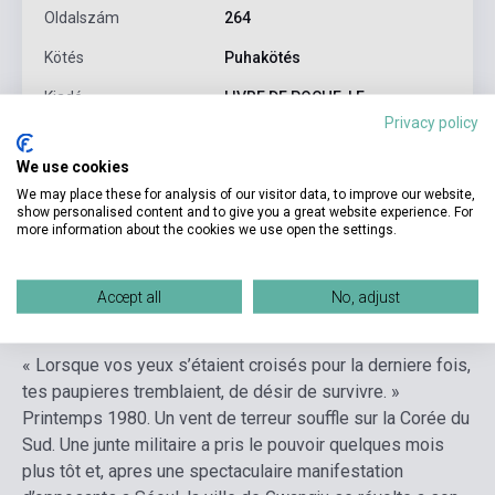
Oldalszám
264
Kötés
Puhakötés
Kiadó
LIVRE DE POCHE, LE
Privacy policy
Kiadási év
2024
We use cookies
Formátum
Könyv
We may place these for analysis of our visitor data, to improve our website,
show personalised content and to give you a great website experience. For
Nyelv
Francia
more information about the cookies we use open the settings.
Részletes leírás
Kapcsolódó linkek
Vélemények
Accept all
No, adjust
« Lorsque vos yeux s’étaient croisés pour la derniere fois,
tes paupieres tremblaient, de désir de survivre. »
Printemps 1980. Un vent de terreur souffle sur la Corée du
Sud. Une junte militaire a pris le pouvoir quelques mois
plus tôt et, apres une spectaculaire manifestation