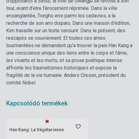
d’opposants a Séoul, la ville de Gwangju se révolte a son
tour, avant d’etre férocement réprimée. Dans la ville
ensanglantée, Tongho erre parmi les cadavres, a la
recherche de son ami disparu. Dans une maison d’édition,
Kim travaille sur un texte censuré. Dans le présent, des
rescapés se souviennent. Et toutes ces âmes
tourmentées ne demandent qu’a trouver la paix.
Han Kang a
une conscience unique des liens entre le corps et l’âme,
les vivants et les morts, et sa prose poétique intense
affronte les traumatismes historiques et expose la
fragilité de la vie humaine. Anders Olsson, président du
comité Nobel.
Kapcsolódó termékek
Boltunkban pillanatnyilag nem kapható,
várható beszerzési idő hét-nyolc hét
Han Kang: La Végétarienne