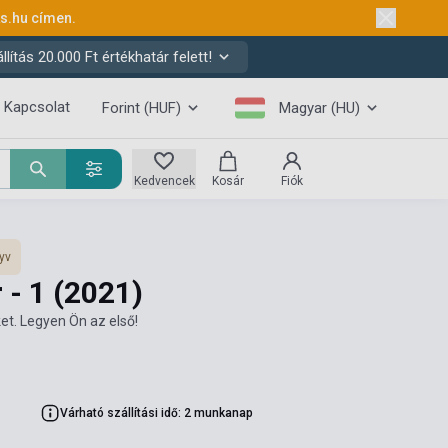
ks.hu
címen.
ítás 20.000 Ft értékhatár felett!
Kapcsolat
Forint (HUF)
Magyar (HU)
Kedvencek
Kosár
Fiók
yv
 - 1
(2021)
et. Legyen Ön az első!
Várható szállítási idő: 2 munkanap