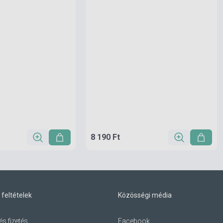
8 190 Ft
 feltételek
Közösségi média
és fizetés
Facebook