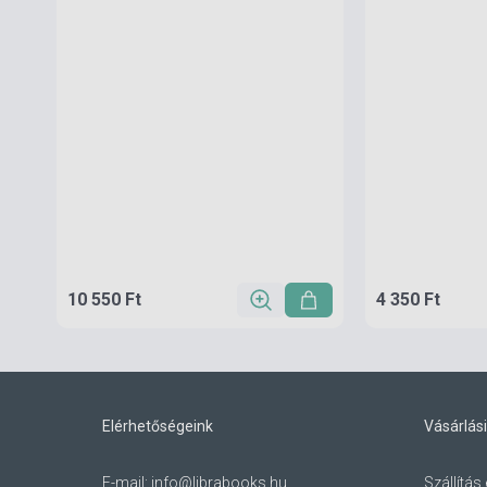
10 550 Ft
4 350 Ft
Elérhetőségeink
Vásárlási
E-mail:
info@librabooks.hu
Szállítás 