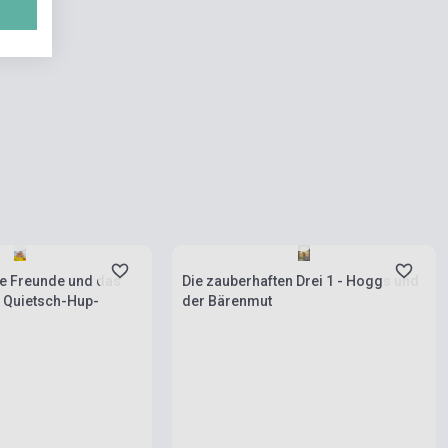
rab
Készlet: 1-10 darab
ke Freunde und das
Die zauberhaften Drei 1 - Hoggs und
 Quietsch-Hup-
der Bärenmut