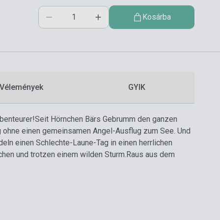
Kosárba
Vélemények
GYIK
benteurer!
Seit Hörnchen Bärs Gebrumm den ganzen
 Tag ohne einen gemeinsamen Angel-Ausflug zum See. Und
eln einen Schlechte-Laune-Tag in einen herrlichen
hen und trotzen einem wilden Sturm.
Raus aus dem