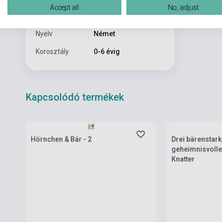
Accept all
No, adjust
Formátum
Könyv
Nyelv
Német
Korosztály
0-6 évig
Kapcsolódó termékek
Készlet: 1-10 darab
Készlet: 1-10 da
Hörnchen & Bär - 2
Drei bärenstar
geheimnisvolle
Knatter