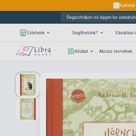
Külföldi
Regisztráljon és lépjen be webáruh
Üzleteink
Segíthetünk?
Vásárlási 
Kínálat
Akciós termékek