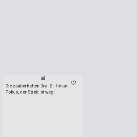
Készlet: 1-10 darab
Die zauberhaften Drei 2 - Hokus-
Pokus, der Streit ist weg!