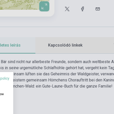
etes leírás
Kapcsolódó linkek
Bär sind nicht nur allerbeste Freunde, sondern auch weltbeste A
is in seine urgemütliche Schlafhöhle gehört hat, vergeht kein
r: Gemeinsam lüften sie das Geheimnis der Waldgeister, verwand
 policy
uss, meistern gemeinsam Hörnchens Chorauftritt bei den Kaninc
in den Hörnchen-Wald: ein Gute-Laune-Buch für die ganze Familie!
how