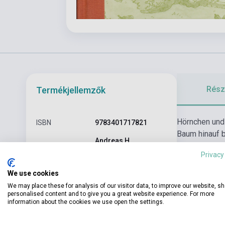
Részl
Termékjellemzők
Hörnchen und 
ISBN
9783401717821
Baum hinauf b
Andreas H.
noch viel meh
Szerző
Schmachtl
Privacy
Badetag am Fl
Oldalszám
216
Alltag, rein 
We use cookies
We may place these for analysis of our visitor data, to improve our website, s
Kötés
Keménykötés
personalised content and to give you a great website experience. For more
information about the cookies we use open the settings.
Kiadó
ARENA VERLAG
Kiadási év
2021