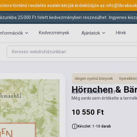
 címre történő rendelés esetén kérjük érdeklődjön az
info@libraboo
ázunkba 25.000 Ft felett kedvezményben részesülhet. Ingyenes kiszáll
Kedvezmények
Hírek
információk
Ajánlatok
Idegen nyelvű könyvek
Gyerekkön
Hörnchen & Bär
ISBN: 9783401717821
Még senki sem értékelte a termék
10 550 Ft
Készlet: 1-10 darab