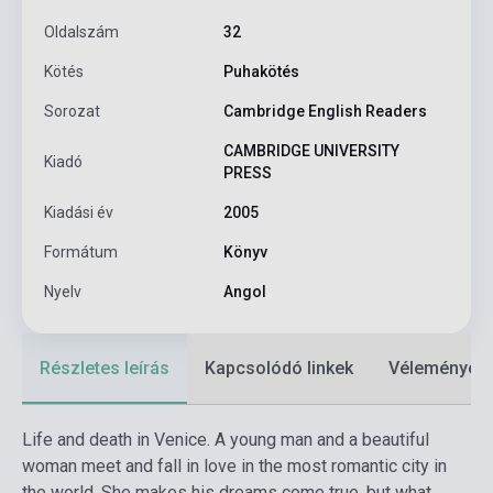
Oldalszám
32
Kötés
Puhakötés
Sorozat
Cambridge English Readers
CAMBRIDGE UNIVERSITY
Kiadó
PRESS
Kiadási év
2005
Formátum
Könyv
Nyelv
Angol
Részletes leírás
Kapcsolódó linkek
Vélemények
Life and death in Venice. A young man and a beautiful
woman meet and fall in love in the most romantic city in
the world. She makes his dreams come true, but what