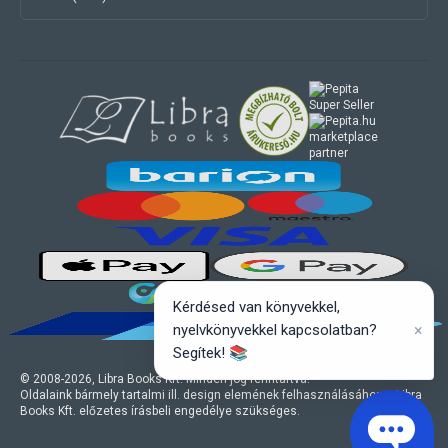
marketplace
partner
Kérdésed van könyvekkel,
×
nyelvkönyvekkel kapcsolatban?
Segítek! 📚
© 2008-
2026
, Libra Books Kft. Minden jog fenntartva.
Oldalaink bármely tartalmi ill. design elemének felhasználásához a Libra
Books Kft. előzetes írásbeli engedélye szükséges.