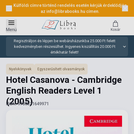
Külföldi címre történő rendelés esetén kérjük érdeklődjön
az
info@librabooks.hu
címen.
Menü
Kosár
Regisztráljon és lépjen be webáruházunkba 25.000 Ft felett
kedvezményben részesülhet. Ingyenes kiszállítás 20.000 Ft
értékhatár felett!
Nyelvkönyvek
Egyszerűsített olvasmányok
Hotel Casanova - Cambridge
English Readers Level 1
(2005)
ISBN: 9780521649971