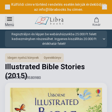
Külföldi címre történő rendelés esetén kérjük érdeklődjön
az
info@librabooks.hu
címen.
Menü
Kosár
Regisztráljon és lépjen be webáruházunkba 25.000 Ft felett
kedvezményben részesülhet. Ingyenes kiszállítás 20.000 Ft
értékhatár felett!
Idegen nyelvű könyvek
Gyerekkönyv
Illustrated Bible Stories
(2015)
ISBN: 9781409580980