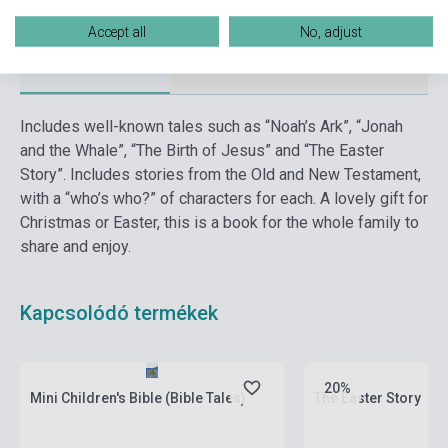
Accept all
No, adjust
Részletes leírás
Kapcsolódó linkek
Vélemények
Includes well-known tales such as “Noah’s Ark”, “Jonah
and the Whale”, “The Birth of Jesus” and “The Easter
Story”. Includes stories from the Old and New Testament,
with a “who’s who?” of characters for each. A lovely gift for
Christmas or Easter, this is a book for the whole family to
share and enjoy.
Kapcsolódó termékek
Készlet: 1-10 darab
Készlet: 1-10 darab
20%
Mini Children's Bible (Bible Tales)
The Easter Story