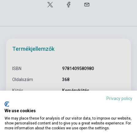
Termékjellemzők
ISBN
9781409580980
Oldalszám
368
Kötés
Keménykötés
Privacy policy
Kiadó
USBORNE
We use cookies
Kiadási év
2015
We may place these for analysis of our visitor data, to improve our website,
show personalised content and to give you a great website experience. For
Formátum
Könyv
more information about the cookies we use open the settings.
Nyelv
Angol