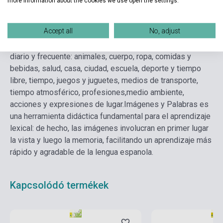
more information about the cookies we use open the settings.
Részletes leírás
Kapcsolódó linkek
Vélemények
Accept all
No, adjust
Las tarjetas están divididas en temas lexicales de uso
diario y frecuente: animales, cuerpo, ropa, comidas y
bebidas, salud, casa, ciudad, escuela, deporte y tiempo
libre, tiempo, juegos y juguetes, medios de transporte,
tiempo atmosférico, profesiones,medio ambiente,
acciones y expresiones de lugar.
Imágenes y Palabras es
una herramienta didáctica fundamental para el aprendizaje
lexical: de hecho, las imágenes involucran en primer lugar
la vista y luego la memoria, facilitando un aprendizaje más
rápido y agradable de la lengua espanola.
Kapcsolódó termékek
Készlet: 1-10 darab
Készlet: 1-10 darab