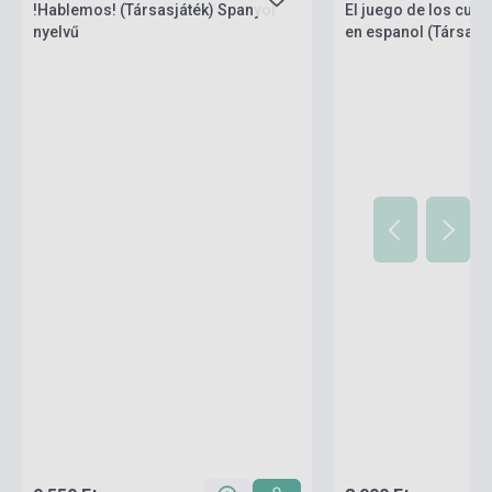
!Hablemos! (Társasjáték) Spanyol
El juego de los cue
nyelvű
en espanol (Társasj