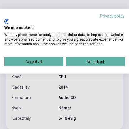
Privacy policy
We use cookies
We may place these for analysis of our visitor data, to improve our website,
Termékjellemzők
show personalised content and to give you a great website experience. For
more information about the cookies we use open the settings.
ISBN
9783837126426
Accept all
No, adjust
Szerző
Ingo Siegner
Kiadó
CBJ
Kiadási év
2014
Formátum
Audio CD
Nyelv
Német
Korosztály
6-10 évig