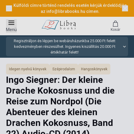
Külföldi címre történő rendelés esetén kérjük érdeklődjön
az
info@librabooks.hu
címen.
Menü
Kosár
Regisztráljon és lépjen be webáruházunkba 25.000 Ft felett
kedvezményben részesülhet. Ingyenes kiszállítás 20.000 Ft
értékhatár felett!
Idegen nyelvű könyvek
Szépirodalom
Hangoskönyvek
Ingo Siegner: Der kleine
Drache Kokosnuss und die
Reise zum Nordpol (Die
Abenteuer des kleinen
Drachen Kokosnuss, Band
22) Audio-CD
(2014)