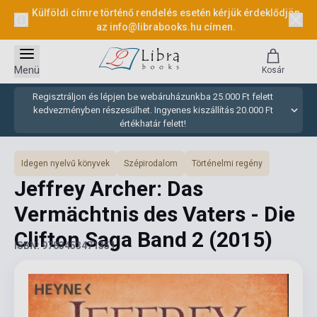
Külföldi címre történő rendelés esetén kérjük érdeklődjön
az
info@librabooks.hu
címen.
Menü
Kosár
Regisztráljon és lépjen be webáruházunkba 25.000 Ft felett
kedvezményben részesülhet. Ingyenes kiszállítás 20.000 Ft
értékhatár felett!
Idegen nyelvű könyvek
Szépirodalom
Történelmi regény
Jeffrey Archer: Das
Vermächtnis des Vaters - Die
Clifton Saga Band 2
(2015)
ISBN: 9783453471351