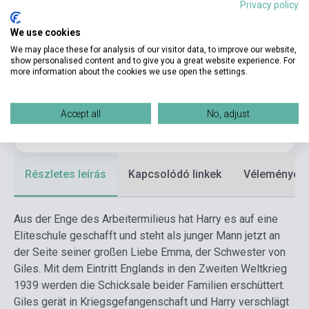
Oldalszám
480
Privacy policy
Kötés
Puhakötés
We use cookies
We may place these for analysis of our visitor data, to improve our website,
Kiadó
HEYNE VERLAG
show personalised content and to give you a great website experience. For
more information about the cookies we use open the settings.
Kiadási év
2015
Formátum
Könyv
Accept all
No, adjust
Nyelv
Német
Részletes leírás
Kapcsolódó linkek
Vélemények
Aus der Enge des Arbeitermilieus hat Harry es auf eine
Eliteschule geschafft und steht als junger Mann jetzt an
der Seite seiner großen Liebe Emma, der Schwester von
Giles. Mit dem Eintritt Englands in den Zweiten Weltkrieg
1939 werden die Schicksale beider Familien erschüttert.
Giles gerät in Kriegsgefangenschaft und Harry verschlägt