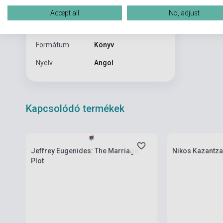
Kiadó
FOURTH ESTATE
Accept all
No, adjust
Kiadási év
2022
Formátum
Könyv
Nyelv
Angol
Kapcsolódó termékek
Készlet: 1-10 darab
Készlet: 1-10 da
Jeffrey Eugenides: The Marriage
Nikos Kazantza
Plot