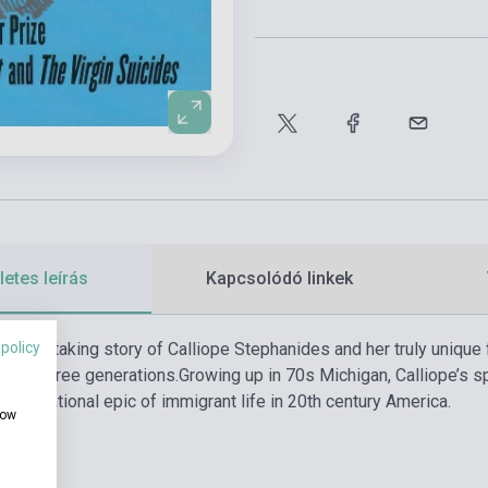
etes leírás
Kapcsolódó linkek
 policy
 breathtaking story of Calliope Stephanides and her truly uniqu
ough three generations.
Growing up in 70s Michigan, Calliope’s spec
r-generational epic of immigrant life in 20th century America.
how