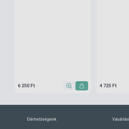
6 250 Ft
4 725 Ft
Elérhetőségeink
Vásárlási