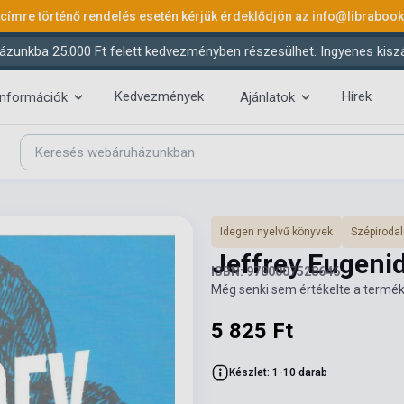
 címre történő rendelés esetén kérjük érdeklődjön az
info@libraboo
ázunkba 25.000 Ft felett kedvezményben részesülhet. Ingyenes kiszáll
Kedvezmények
Hírek
információk
Ajánlatok
Idegen nyelvű könyvek
Szépiroda
Jeffrey Eugeni
ISBN: 9780007528646
Még senki sem értékelte a termék
5 825 Ft
Készlet: 1-10 darab