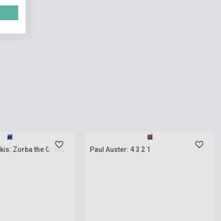
rab
Készlet: 1-10 darab
kis: Zorba the Greek
Paul Auster: 4 3 2 1