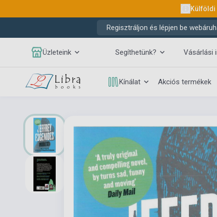
Külföldi
Regisztráljon és lépjen be webáruh
Üzleteink
Segíthetünk?
Vásárlási 
Kínálat
Akciós termékek