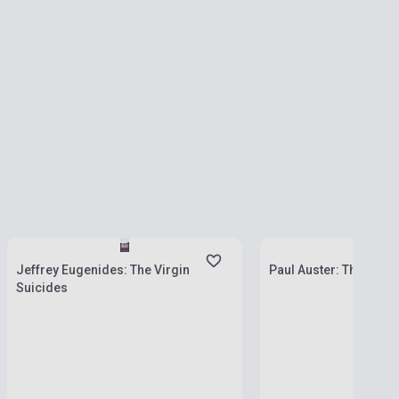
Készlet: 1-10 darab
Készlet: 1-10 darab
Jeffrey Eugenides: The Virgin
Paul Auster: The Inven
Suicides