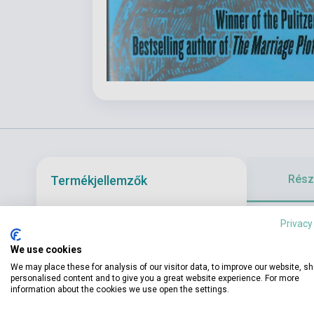
Részl
Termékjellemzők
Privacy
So begins the
ISBN
9780007528646
passed on thr
We use cookies
Szerző
Jeffrey Eugenides
intersex, inte
We may place these for analysis of our visitor data, to improve our website, s
Oldalszám
529
personalised content and to give you a great website experience. For more
information about the cookies we use open the settings.
Kötés
Puhakötés