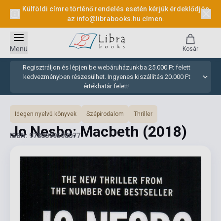
Külföldi címre történő rendelés esetén kérjük érdeklődjön
az
info@librabooks.hu
címen.
Menü
Kosár
Regisztráljon és lépjen be webáruházunkba 25.000 Ft felett
kedvezményben részesülhet. Ingyenes kiszállítás 20.000 Ft
értékhatár felett!
Idegen nyelvű könyvek
Szépirodalom
Thriller
Jo Nesbo: Macbeth
(2018)
ISBN: 9780099598077