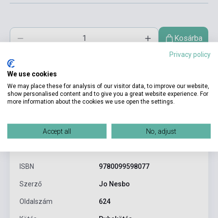
Kosárba
Privacy policy
We use cookies
We may place these for analysis of our visitor data, to improve our website,
show personalised content and to give you a great website experience. For
more information about the cookies we use open the settings.
Accept all
No, adjust
Termékjellemzők
ISBN
9780099598077
Szerző
Jo Nesbo
Oldalszám
624