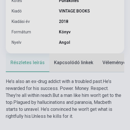
Kötés
Puhakötés
Kiadó
VINTAGE BOOKS
Kiadási év
2018
Formátum
Könyv
Nyelv
Angol
Részletes leírás
Kapcsolódó linkek
Vélemények
He’s also an ex-drug addict with a troubled past.
He’s
rewarded for his success. Power. Money. Respect.
They’re all within reach.
But a man like him won’t get to the
top.
Plagued by hallucinations and paranoia, Macbeth
starts to unravel. He’s convinced he won’t get what is
rightfully his.
Unless he kills for it.