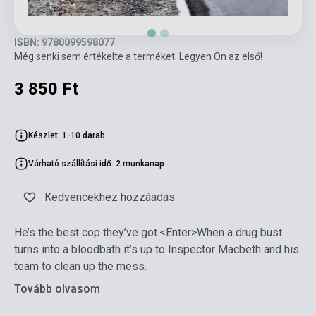
ISBN: 9780099598077
Még senki sem értékelte a terméket. Legyen Ön az első!
3 850 Ft
Készlet: 1-10 darab
Várható szállítási idő: 2 munkanap
Kedvencekhez hozzáadás
He’s the best cop they’ve got.<Enter>When a drug bust
turns into a bloodbath it’s up to Inspector Macbeth and his
team to clean up the mess.
Tovább olvasom