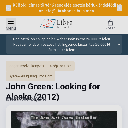
Külföldi címre történő rendelés esetén kérjük érdeklődjön
az
info@librabooks.hu
címen.
Menü
Kosár
Regisztráljon és lépjen be webáruházunkba 25.000 Ft felett
kedvezményben részesülhet. Ingyenes kiszállítás 20.000 Ft
értékhatár felett!
Idegen nyelvű könyvek
Szépirodalom
Gyerek- és ifjúsági irodalom
John Green: Looking for
Alaska
(2012)
ISBN: 9780142402511