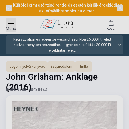
Külföldi címre történő rendelés esetén kérjük érdeklődjön
az
info@librabooks.hu
címen.
Menü
Kosár
Regisztráljon és lépjen be webáruházunkba 25.000 Ft felett
kedvezményben részesülhet. Ingyenes kiszállítás 20.000 Ft
értékhatár felett!
Idegen nyelvű könyvek
Szépirodalom
Thriller
John Grisham: Anklage
(2016)
ISBN: 9783453438422