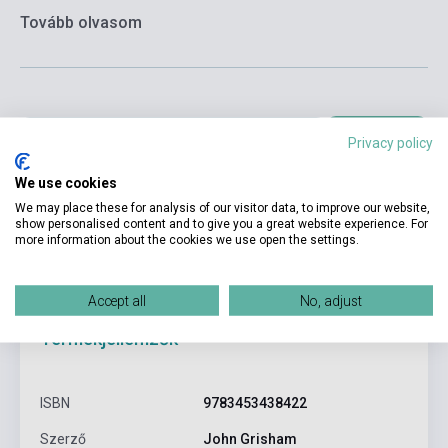
Tovább olvasom
Kosárba
Privacy policy
We use cookies
We may place these for analysis of our visitor data, to improve our website,
show personalised content and to give you a great website experience. For
more information about the cookies we use open the settings.
Accept all
No, adjust
Termékjellemzők
ISBN
9783453438422
Szerző
John Grisham