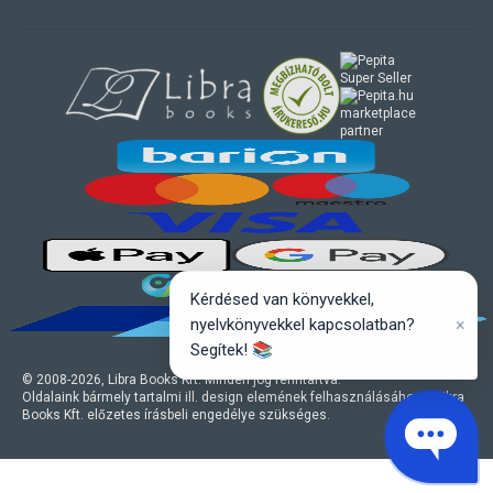
marketplace
partner
Kérdésed van könyvekkel,
×
nyelvkönyvekkel kapcsolatban?
Segítek! 📚
© 2008-
2026
, Libra Books Kft. Minden jog fenntartva.
Oldalaink bármely tartalmi ill. design elemének felhasználásához a Libra
Books Kft. előzetes írásbeli engedélye szükséges.