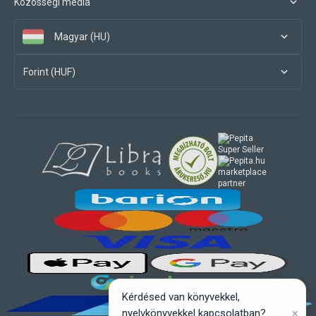
Közösségi média
Magyar (HU)
Forint (HUF)
marketplace
partner
Kérdésed van könyvekkel,
×
nyelvkönyvekkel kapcsolatban?