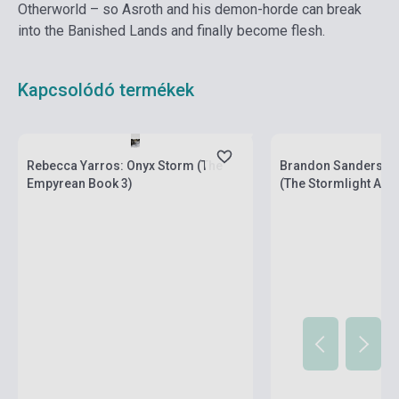
Otherworld – so Asroth and his demon-horde can break
into the Banished Lands and finally become flesh.
Kapcsolódó termékek
Boltunkban pillanatnyilag nem kapható,
várható beszerzési idő két-három hét
Készlet: 1-10 darab
Rebecca Yarros: Onyx Storm (The
Brandon Sanderson:
Empyrean Book 3)
(The Stormlight Arc