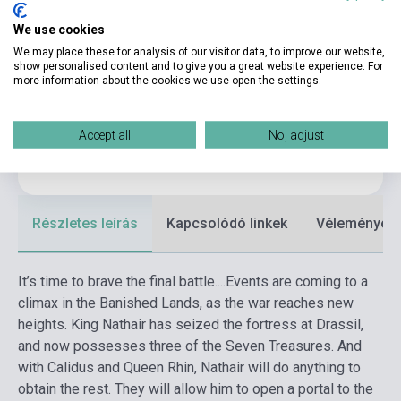
We use cookies
Kötés
Puhakötés
We may place these for analysis of our visitor data, to improve our website,
Kiadó
PAN BOOKS
show personalised content and to give you a great website experience. For
more information about the cookies we use open the settings.
Kiadási év
2017
Formátum
Könyv
Accept all
No, adjust
Nyelv
Angol
Részletes leírás
Kapcsolódó linkek
Vélemények
It’s time to brave the final battle....
Events are coming to a
climax in the Banished Lands, as the war reaches new
heights. King Nathair has seized the fortress at Drassil,
and now possesses three of the Seven Treasures. And
with Calidus and Queen Rhin, Nathair will do anything to
obtain the rest. They will allow him to open a portal to the