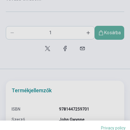
Kosárba
Termékjellemzők
ISBN
9781447259701
Szerző
John Gwynne
Privacy policy
Oldalszám
720