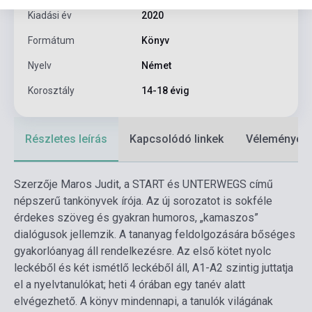
Kiadási év
2020
Formátum
Könyv
Nyelv
Német
Korosztály
14-18 évig
Részletes leírás
Kapcsolódó linkek
Vélemények
Szerzője Maros Judit, a START és UNTERWEGS című
népszerű tankönyvek írója. Az új sorozatot is sokféle
érdekes szöveg és gyakran humoros, „kamaszos”
dialógusok jellemzik. A tananyag feldolgozására bőséges
gyakorlóanyag áll rendelkezésre. Az első kötet nyolc
leckéből és két ismétlő leckéből áll, A1-A2 szintig juttatja
el a nyelvtanulókat; heti 4 órában egy tanév alatt
elvégezhető. A könyv mindennapi, a tanulók világának