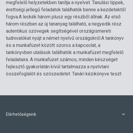
megfelelő helyzetekben tanítja a nyelvet. Tanulási tippek,
érettségi jellegű feladatok találhatók benne a kezdetektől
fogva.
A leckék három plusz egy részből állnak. Az első
három részben az új tananyag található, a negyedik rész
autentikus szövegek segítségével országismereti
tudnivalókat nyújt a német nyelvű országokról.
A tankönyv
és a munkafüzet között szoros a kapcsolat, a
tankönyvben utalások találhatók a munkafüzet megfelelő
feladataira. A munkafüzet számos, minden készséget
fejlesztő gyakorlatán kívül tartalmazza a nyelvtani
összefoglalót és szószedetet. Tanári kézikönyve teszt
Elérhetőségeink