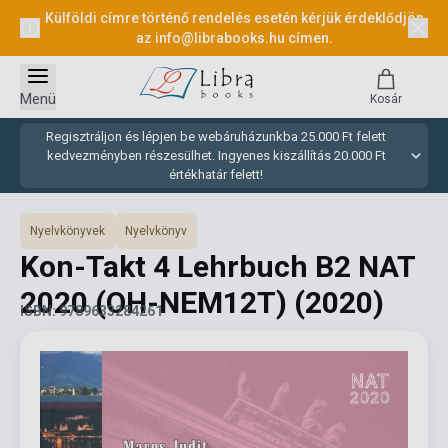
Külföldi címre történő rendelés esetén kérjük érdeklődjön
az
info@librabooks.hu
címen.
Menü
Kosár
Regisztráljon és lépjen be webáruházunkba 25.000 Ft felett
kedvezményben részesülhet. Ingyenes kiszállítás 20.000 Ft
értékhatár felett!
Nyelvkönyvek
Nyelvkönyv
Kon-Takt 4 Lehrbuch B2 NAT
2020 (OH-NEM12T)
(2020)
ISBN: 9789633284261