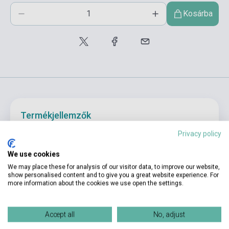
Kosárba
Termékjellemzők
Privacy policy
ISBN
9789633284261
We use cookies
Szerző
Maros Jud
We may place these for analysis of our visitor data, to improve our website,
show personalised content and to give you a great website experience. For
more information about the cookies we use open the settings.
Oldalszám
124
Kötés
Puhakötés
Accept all
No, adjust
Kiadó
OKTATÁSI HIVATAL