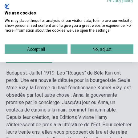
Privacy policy
Kiadási év
2020
We use cookies
Formátum
Könyv
We may place these for analysis of our visitor data, to improve our website,
show personalised content and to give you a great website experience. For
more information about the cookies we use open the settings.
Nyelv
Francia
Accept all
No, adjust
Részletes leírás
Kapcsolódó linkek
Vélemények
Budapest. Juillet 1919. Les "Rouges" de Béla Kun ont
perdu. Une ere nouvelle débute pour la bourgeoisie. Seule
Mme Vizy, la femme du haut fonctionnaire Kornél Vizy, est
obsédée par tout autre chose : Anna, la gouvernante
promise par le concierge. Jusqu'au jour ou Anna, un
couteau de cuisine a la main, commet l'innommable...
Depuis leur création, les Editions Viviane Hamy
s'intéressent de pres a la littérature de l'Est. Pour célébrer
leurs trente ans, elles vous proposent de lire et de relire