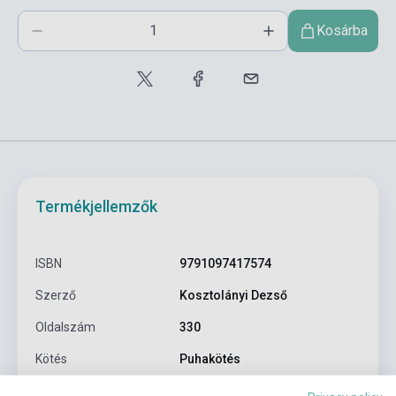
Kosárba
Termékjellemzők
ISBN
9791097417574
Szerző
Kosztolányi Dezső
Oldalszám
330
Kötés
Puhakötés
Kiadó
VIVIANE HAMY