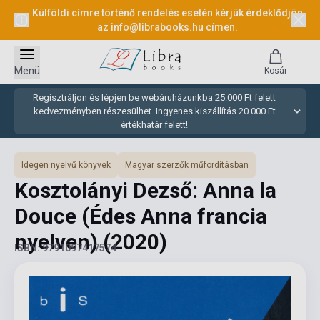
Külföldi címre történő rendelés esetén kérjük érdeklődjön
az
info@librabooks.hu
címen.
Menü
Kosár
Regisztráljon és lépjen be webáruházunkba 25.000 Ft felett
kedvezményben részesülhet. Ingyenes kiszállítás 20.000 Ft
értékhatár felett!
Idegen nyelvű könyvek
Magyar szerzők műfordításban
Kosztolányi Dezső: Anna la
Douce (Édes Anna francia
nyelven)
(2020)
ISBN: 9791097417574