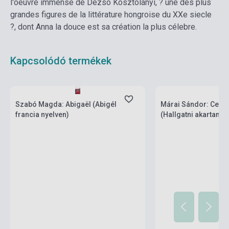
l'oeuvre immense de Dezsö Kosztolányi, ? une des plus
grandes figures de la littérature hongroise du XXe siecle
?, dont Anna la douce est sa création la plus célebre.
Kapcsolódó termékek
Készlet: 1-10 darab
Készlet: 1-10 darab
Szabó Magda: Abigaël (Abigél
Márai Sándor: Ce que 
francia nyelven)
(Hallgatni akartam f