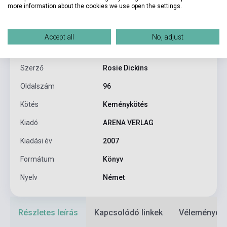
more information about the cookies we use open the settings.
Termékjellemzők
Accept all
No, adjust
ISBN
9783401061740
Szerző
Rosie Dickins
Oldalszám
96
Kötés
Keménykötés
Kiadó
ARENA VERLAG
Kiadási év
2007
Formátum
Könyv
Nyelv
Német
Részletes leírás
Kapcsolódó linkek
Vélemények