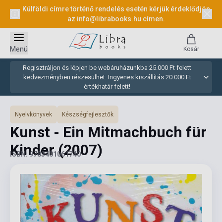
Külföldi címre történő rendelés esetén kérjük érdeklődjön
az
info@librabooks.hu
címen.
Menü
Kosár
Regisztráljon és lépjen be webáruházunkba 25.000 Ft felett
kedvezményben részesülhet. Ingyenes kiszállítás 20.000 Ft
értékhatár felett!
Nyelvkönyvek
Készségfejlesztők
Kunst - Ein Mitmachbuch für
Kinder
(2007)
ISBN: 9783401061740